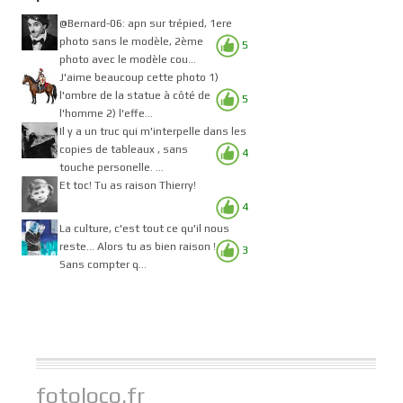
@Bernard-06: apn sur trépied, 1ere
photo sans le modèle, 2ème
5
photo avec le modèle cou...
J'aime beaucoup cette photo 1)
l'ombre de la statue à côté de
5
l'homme 2) l'effe...
Il y a un truc qui m'interpelle dans les
copies de tableaux , sans
4
touche personelle. ...
Et toc! Tu as raison Thierry!
4
La culture, c'est tout ce qu'il nous
reste... Alors tu as bien raison !
3
Sans compter q...
fotoloco.fr