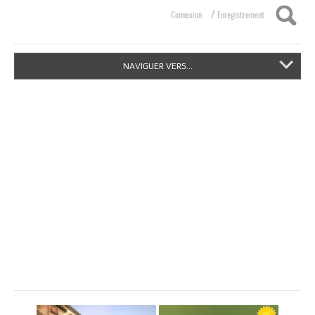
/
Connexion
Enregistrement
NAVIGUER VERS...