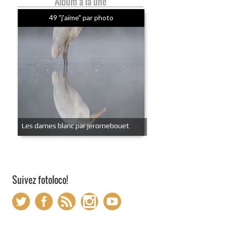
Album à la une
49 "j'aime" par photo
Les dames blanc par jeromebouet
Suivez fotoloco!