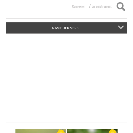
/
Connexion
Enregistrement
NAVIGUER VERS...