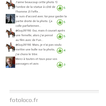
J'aime beaucoup cette photo 1)
l'ombre de la statue à côté de
5
l'homme 2) l'effe...
Je suis d'accord avec toi pour garder la
partie droite de la photo. Ça
5
colle parfaitemen...
@Guy28190: Oui, mais il courait après
une femelle, alors j'ai pensé
5
au film avec de Fun...
@Guy28190: Mais, je n'ai pas voulu
mettre une bulle sur la photo,
4
j'ai choisi le titre.
Merci à toutes et tous pour vos
passages et avis
3
fotoloco.fr