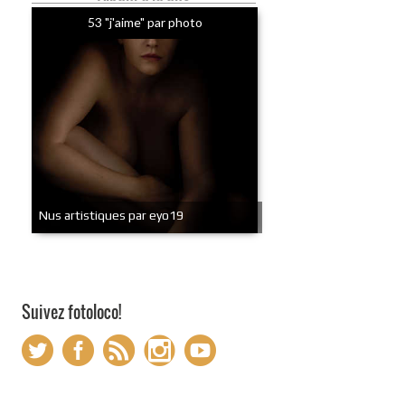
53 "j'aime" par photo
Nus artistiques par eyo19
Suivez fotoloco!