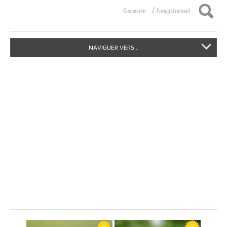
/
Connexion
Enregistrement
NAVIGUER VERS...