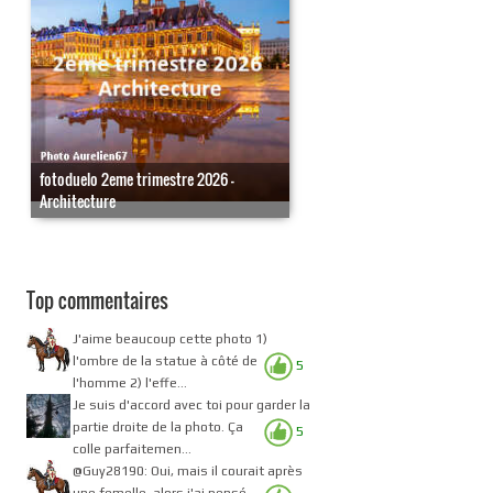
fotoduelo 2eme trimestre 2026 -
Architecture
Top commentaires
J'aime beaucoup cette photo 1)
l'ombre de la statue à côté de
5
l'homme 2) l'effe...
Je suis d'accord avec toi pour garder la
partie droite de la photo. Ça
5
colle parfaitemen...
@Guy28190: Oui, mais il courait après
une femelle, alors j'ai pensé