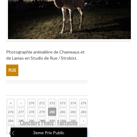
Photographie animalière de Chameaux et
de Lamas en Studio de Rue / Strobist.
PLUS
«
‹
270
271
272
273
274
275
276
277
278
279
280
281
282
283
284
285
Concours Photo : Fantasme
286
287
288
289
290
›
»
3eme Prix Public