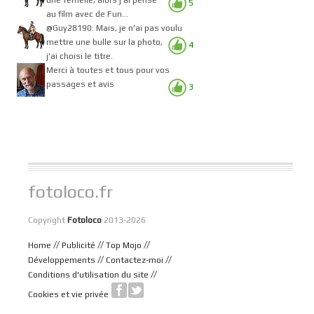
5
au film avec de Fun...
@Guy28190: Mais, je n'ai pas voulu
mettre une bulle sur la photo,
4
j'ai choisi le titre.
Merci à toutes et tous pour vos
passages et avis
3
fotoloco.fr
Copyright
Fotoloco
2013-2026
//
//
//
Home
Publicité
Top Mojo
//
//
Développements
Contactez-moi
//
Conditions d'utilisation du site
Cookies et vie privée