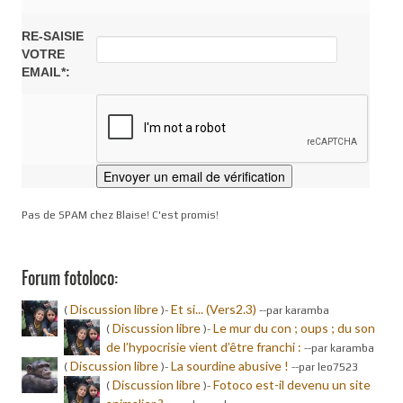
RE-SAISIE
VOTRE
EMAIL*:
Pas de SPAM chez Blaise! C'est promis!
Forum fotoloco:
Discussion libre
Et si... (Vers2.3)
(
)-
-
-par karamba
Discussion libre
Le mur du con ; oups ; du son
(
)-
de l’hypocrisie vient d’être franchi :
-
-par karamba
Discussion libre
La sourdine abusive !
(
)-
-
-par leo7523
Discussion libre
Fotoco est-il devenu un site
(
)-