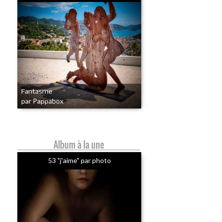
Fantasme
par Pappabox
Album à la une
53 "j'aime" par photo