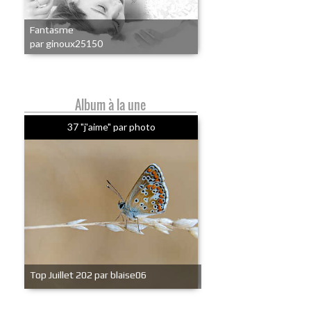
Fantasme
par ginoux25150
Album à la une
37 "j'aime" par photo
Top Juillet 202 par blaise06