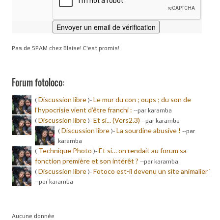
Pas de SPAM chez Blaise! C'est promis!
Forum fotoloco:
Discussion libre
Le mur du con ; oups ; du son de
(
)-
l’hypocrisie vient d’être franchi :
-
-par karamba
Discussion libre
Et si... (Vers2.3)
(
)-
-
-par karamba
Discussion libre
La sourdine abusive !
(
)-
-
-par
karamba
Technique Photo
Et si… on rendait au forum sa
(
)-
fonction première et son intérêt ?
-
-par karamba
Discussion libre
Fotoco est-il devenu un site animalier ?
(
)-
-
-par karamba
Aucune donnée