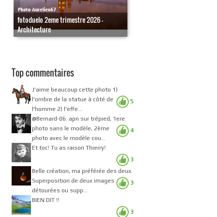
fotoduelo 2eme trimestre 2026 -
Architecture
Top commentaires
J'aime beaucoup cette photo 1)
l'ombre de la statue à côté de
5
l'homme 2) l'effe...
@Bernard-06: apn sur trépied, 1ere
photo sans le modèle, 2ème
4
photo avec le modèle cou...
Et toc! Tu as raison Thierry!
3
Belle création, ma préférée des deux.
Superposition de deux images
3
détourées ou supp...
BIEN DIT !!
3