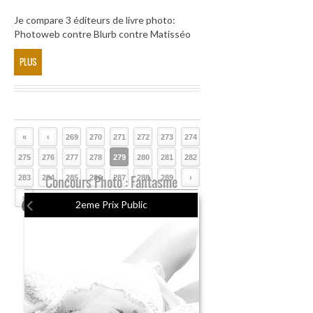
Je compare 3 éditeurs de livre photo:
Photoweb contre Blurb contre Matisséo
PLUS
«
‹
269
270
271
272
273
274
275
276
277
278
279
280
281
282
283
284
Concours Photo : Fantasme
285
286
287
288
289
›
»
2eme Prix Public