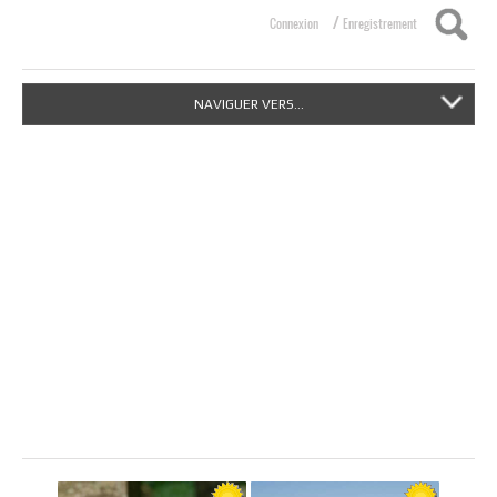
/
Connexion
Enregistrement
NAVIGUER VERS...