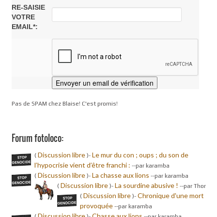
RE-SAISIE
VOTRE
EMAIL*:
Pas de SPAM chez Blaise! C'est promis!
Forum fotoloco:
Discussion libre
Le mur du con ; oups ; du son de
(
)-
l’hypocrisie vient d’être franchi :
-
-par karamba
Discussion libre
La chasse aux lions
(
)-
-
-par karamba
Discussion libre
La sourdine abusive !
(
)-
-
-par Thor
Discussion libre
Chronique d'une mort
(
)-
provoquée
-
-par karamba
Discussion libre
Chasse aux lions
(
)-
-
-par karamba