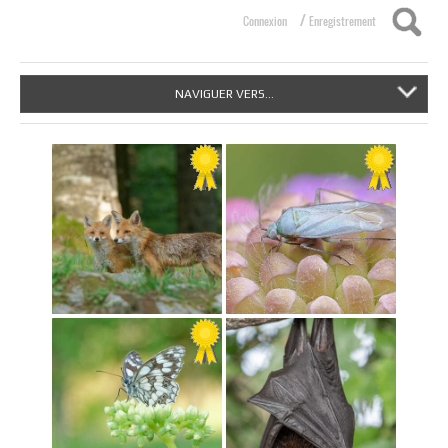
/
Connexion
Enregistrement
NAVIGUER VERS...