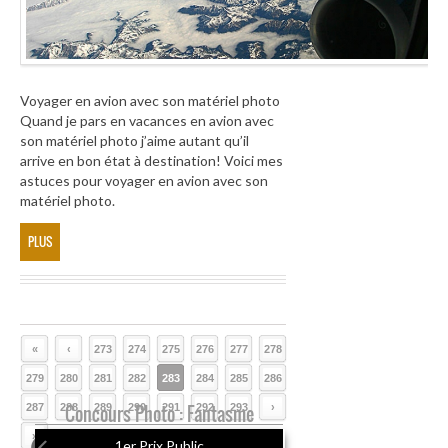
Voyager en avion avec son matériel photo
Quand je pars en vacances en avion avec
son matériel photo j’aime autant qu’il
arrive en bon état à destination! Voici mes
astuces pour voyager en avion avec son
matériel photo.
PLUS
«
‹
273
274
275
276
277
278
279
280
281
282
283
284
285
286
287
288
Concours Photo : Fantasme
289
290
291
292
293
›
»
1er Prix Public