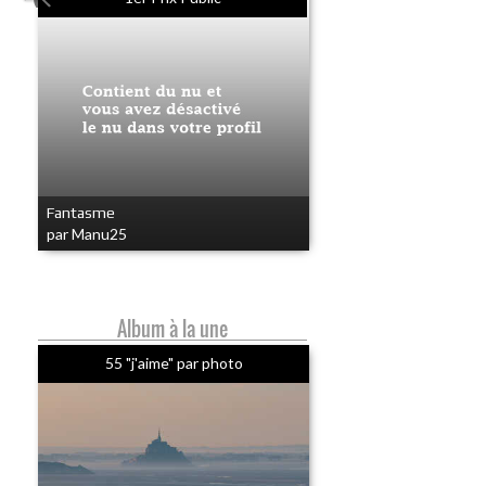
Fantasme
par Manu25
Album à la une
55 "j'aime" par photo