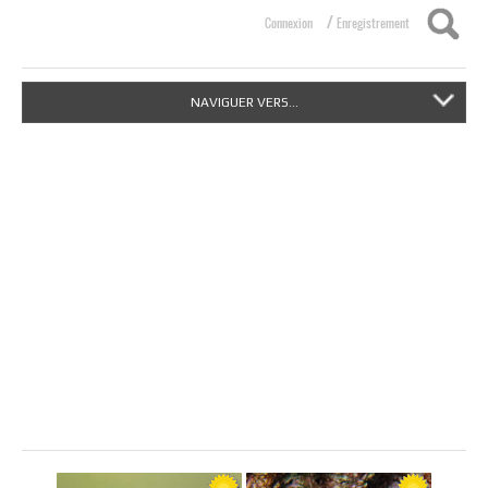
/
Connexion
Enregistrement
NAVIGUER VERS...