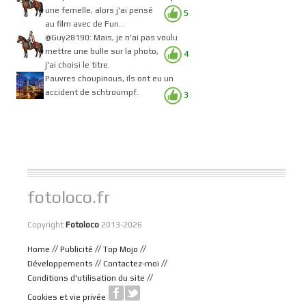
une femelle, alors j'ai pensé
5
au film avec de Fun...
@Guy28190: Mais, je n'ai pas voulu
mettre une bulle sur la photo,
4
j'ai choisi le titre.
Pauvres choupinous, ils ont eu un
accident de schtroumpf.
3
fotoloco.fr
Copyright
Fotoloco
2013-2026
//
//
//
Home
Publicité
Top Mojo
//
//
Développements
Contactez-moi
//
Conditions d'utilisation du site
Cookies et vie privée