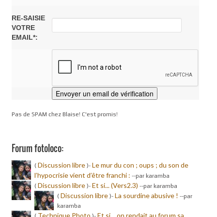
RE-SAISIE
VOTRE
EMAIL*:
Pas de SPAM chez Blaise! C'est promis!
Forum fotoloco:
Discussion libre
Le mur du con ; oups ; du son de
(
)-
l’hypocrisie vient d’être franchi :
-
-par karamba
Discussion libre
Et si... (Vers2.3)
(
)-
-
-par karamba
Discussion libre
La sourdine abusive !
(
)-
-
-par
karamba
Technique Photo
Et si… on rendait au forum sa
(
)-