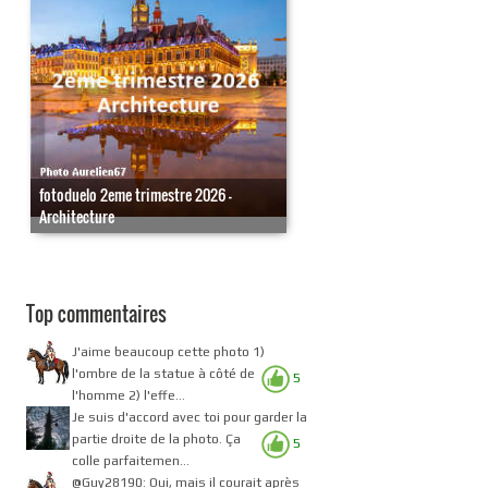
fotoduelo 2eme trimestre 2026 -
Architecture
Top commentaires
J'aime beaucoup cette photo 1)
l'ombre de la statue à côté de
5
l'homme 2) l'effe...
Je suis d'accord avec toi pour garder la
partie droite de la photo. Ça
5
colle parfaitemen...
@Guy28190: Oui, mais il courait après