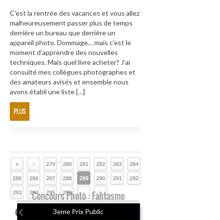
C’est la rentrée des vacances et vous allez
malheureusement passer plus de temps
derrière un bureau que derrière un
appareil photo. Dommage… mais c’est le
moment d’apprendre des nouvelles
techniques. Mais quel livre acheter? J’ai
consulté mes collègues photographes et
des amateurs avisés et ensemble nous
avons établi une liste […]
PLUS
«
‹
279
280
281
282
283
284
285
286
287
288
289
290
291
292
293
294
Concours Photo : Fantasme
295
296
›
»
3eme Prix Public