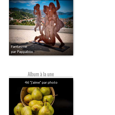
Fantasme
par Pappabox
Album à la une
46 "j'aime" par photo