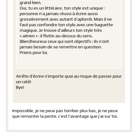
grand bien.
Oui, tu es un littéraire, ton style est unique :
personne n’a jamais réussi à écrire aussi
grossièrement avec autant d’aplomb. Mais il ne
faut pas confondre ton stylo avec une baguette
magique. Je trouve d’ailleurs ton style très
« aérien » : il flotte au‑dessus du sens.
(Bien)heureux ceux qui sont objectifs : ils n’ont
jamais besoin de se remettre en question.
Prions pour lui.
Arrête d’écrire n’importe quoi au risque de passer pour
un raté!
Bye!
Impossible, je ne peux pas tomber plus bas, je ne peux
que remonter la pente. c’est l’avantage que j’ai sur toi.