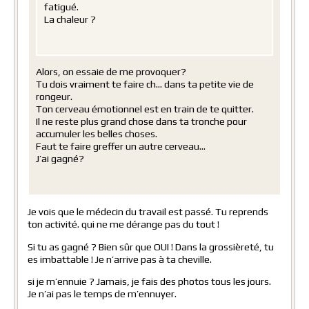
fatigué.
La chaleur ?
Alors, on essaie de me provoquer?
Tu dois vraiment te faire ch… dans ta petite vie de
rongeur.
Ton cerveau émotionnel est en train de te quitter.
Il ne reste plus grand chose dans ta tronche pour
accumuler les belles choses.
Faut te faire greffer un autre cerveau…
J’ai gagné?
Je vois que le médecin du travail est passé. Tu reprends
ton activité. qui ne me dérange pas du tout !
Si tu as gagné ? Bien sûr que OUI ! Dans la grossièreté, tu
es imbattable ! Je n’arrive pas à ta cheville.
si je m’ennuie ? Jamais, je fais des photos tous les jours.
Je n’ai pas le temps de m’ennuyer.