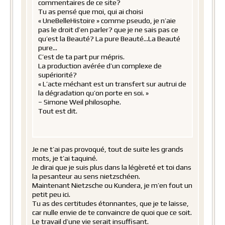
commentaires de ce site?
Tu as pensé que moi, qui ai choisi
« UneBelleHistoire » comme pseudo, je n’aie
pas le droit d’en parler? que je ne sais pas ce
qu’est la Beauté? La pure Beauté…La Beauté
pure…
C’est de ta part pur mépris.
La production avérée d’un complexe de
supériorité?
« L’acte méchant est un transfert sur autrui de
la dégradation qu’on porte en soi. »
– Simone Weil philosophe.
Tout est dit.
Je ne t’ai pas provoqué, tout de suite les grands
mots, je t’ai taquiné.
Je dirai que je suis plus dans la légèreté et toi dans
la pesanteur au sens nietzschéen.
Maintenant Nietzsche ou Kundera, je m’en fout un
petit peu ici.
Tu as des certitudes étonnantes, que je te laisse,
car nulle envie de te convaincre de quoi que ce soit.
Le travail d’une vie serait insuffisant.