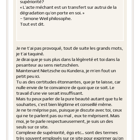
supériorité?
« L’acte méchant est un transfert sur autrui de la
dégradation qu’on porte en soi. »
– Simone Weil philosophe.
Tout est dit.
Je ne t’ai pas provoqué, tout de suite les grands mots,
je t’ai taquiné.
Je dirai que je suis plus dans la légèreté et toi dans la
pesanteur au sens nietzschéen.
Maintenant Nietzsche ou Kundera, je m’en fout un
petit peu ici.
Tu as des certitudes étonnantes, que je te laisse, car
nulle envie de te convaincre de quoi que ce soit. Le
travail d’une vie serait insuffisant.
Mais tu peux parler de la pure beauté autant que tu le
souhaites, c’est bien légitime et conseillé même.
Je ne te méprise pas, puisque je discute avec toi, ceux
qui ne te parlent pas ou mal , eux te méprisent. Mais
moi, je te parle respectueusement, je suis un des
seuls sur ce site.
Complexe de supériorité, égo etc… sont des termes
très souvent employés sur ce site pour exprimer qu’on