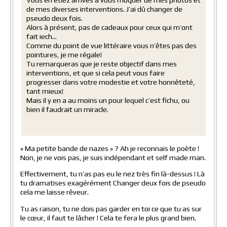
Vous en étiez arrivés à vous moquer de mes photos et
de mes diverses interventions. J’ai dû changer de
pseudo deux fois.
Alors à présent, pas de cadeaux pour ceux qui m’ont
fait iech…
Comme du point de vue littéraire vous n’êtes pas des
pointures, je me régale!
Tu remarqueras que je reste objectif dans mes
interventions, et que si cela peut vous faire
progresser dans votre modestie et votre honnêteté,
tant mieux!
Mais il y en a au moins un pour lequel c’est fichu, ou
bien il faudrait un miracle.
« Ma petite bande de nazes » ? Ah je reconnais le poète !
Non, je ne vois pas, je suis indépendant et self made man.
Effectivement, tu n’as pas eu le nez très fin là-dessus ! Là
tu dramatises exagérément Changer deux fois de pseudo
cela me laisse rêveur.
Tu as raison, tu ne dois pas garder en toi ce que tu as sur
le cœur, il faut te lâcher ! Cela te fera le plus grand bien.