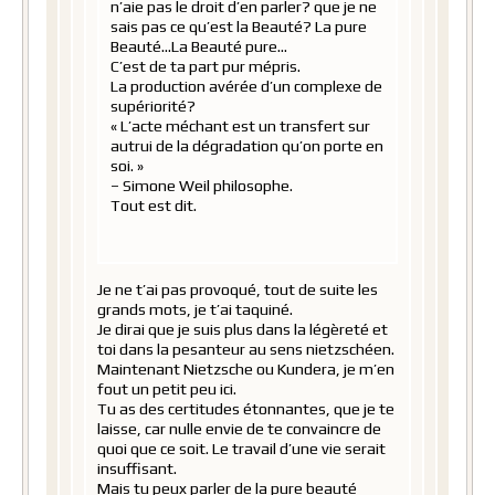
n’aie pas le droit d’en parler? que je ne
sais pas ce qu’est la Beauté? La pure
Beauté…La Beauté pure…
C’est de ta part pur mépris.
La production avérée d’un complexe de
supériorité?
« L’acte méchant est un transfert sur
autrui de la dégradation qu’on porte en
soi. »
– Simone Weil philosophe.
Tout est dit.
Je ne t’ai pas provoqué, tout de suite les
grands mots, je t’ai taquiné.
Je dirai que je suis plus dans la légèreté et
toi dans la pesanteur au sens nietzschéen.
Maintenant Nietzsche ou Kundera, je m’en
fout un petit peu ici.
Tu as des certitudes étonnantes, que je te
laisse, car nulle envie de te convaincre de
quoi que ce soit. Le travail d’une vie serait
insuffisant.
Mais tu peux parler de la pure beauté