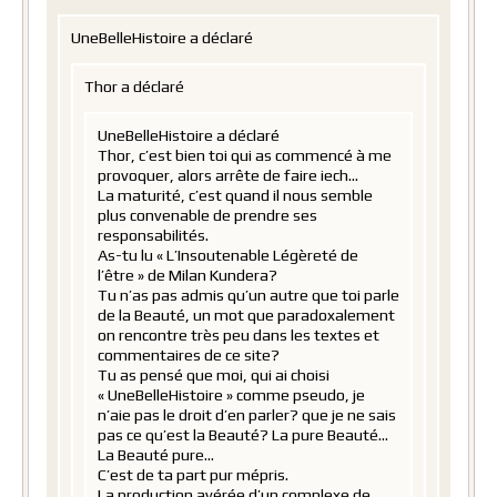
UneBelleHistoire a déclaré
Thor a déclaré
UneBelleHistoire a déclaré
Thor, c’est bien toi qui as commencé à me
provoquer, alors arrête de faire iech…
La maturité, c’est quand il nous semble
plus convenable de prendre ses
responsabilités.
As-tu lu « L’Insoutenable Légèreté de
l’être » de Milan Kundera?
Tu n’as pas admis qu’un autre que toi parle
de la Beauté, un mot que paradoxalement
on rencontre très peu dans les textes et
commentaires de ce site?
Tu as pensé que moi, qui ai choisi
« UneBelleHistoire » comme pseudo, je
n’aie pas le droit d’en parler? que je ne sais
pas ce qu’est la Beauté? La pure Beauté…
La Beauté pure…
C’est de ta part pur mépris.
La production avérée d’un complexe de