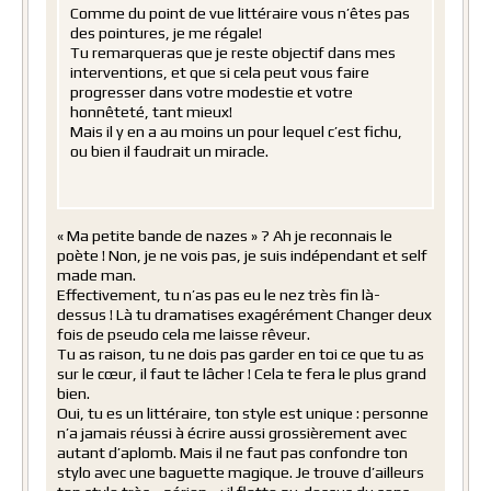
Comme du point de vue littéraire vous n’êtes pas
des pointures, je me régale!
Tu remarqueras que je reste objectif dans mes
interventions, et que si cela peut vous faire
progresser dans votre modestie et votre
honnêteté, tant mieux!
Mais il y en a au moins un pour lequel c’est fichu,
ou bien il faudrait un miracle.
« Ma petite bande de nazes » ? Ah je reconnais le
poète ! Non, je ne vois pas, je suis indépendant et self
made man.
Effectivement, tu n’as pas eu le nez très fin là-
dessus ! Là tu dramatises exagérément Changer deux
fois de pseudo cela me laisse rêveur.
Tu as raison, tu ne dois pas garder en toi ce que tu as
sur le cœur, il faut te lâcher ! Cela te fera le plus grand
bien.
Oui, tu es un littéraire, ton style est unique : personne
n’a jamais réussi à écrire aussi grossièrement avec
autant d’aplomb. Mais il ne faut pas confondre ton
stylo avec une baguette magique. Je trouve d’ailleurs