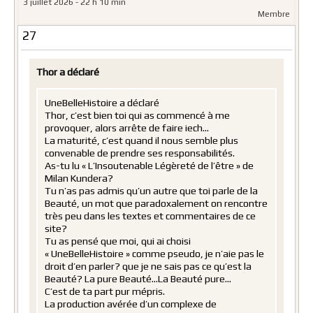
3 juillet 2026 - 22 h 10 min
Membre
27
Thor a déclaré
UneBelleHistoire a déclaré
Thor, c’est bien toi qui as commencé à me
provoquer, alors arrête de faire iech…
La maturité, c’est quand il nous semble plus
convenable de prendre ses responsabilités.
As-tu lu « L’Insoutenable Légèreté de l’être » de
Milan Kundera?
Tu n’as pas admis qu’un autre que toi parle de la
Beauté, un mot que paradoxalement on rencontre
très peu dans les textes et commentaires de ce
site?
Tu as pensé que moi, qui ai choisi
« UneBelleHistoire » comme pseudo, je n’aie pas le
droit d’en parler? que je ne sais pas ce qu’est la
Beauté? La pure Beauté…La Beauté pure…
C’est de ta part pur mépris.
La production avérée d’un complexe de