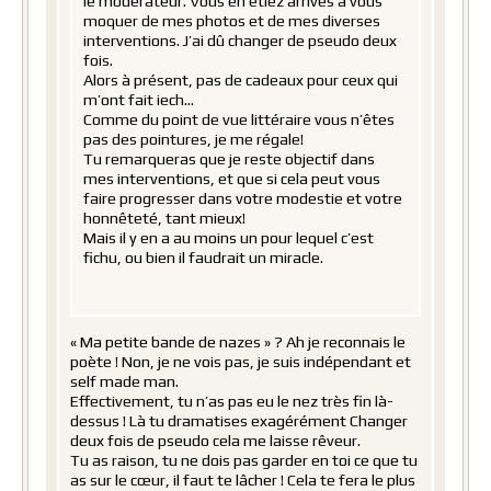
le modérateur. Vous en étiez arrivés à vous
moquer de mes photos et de mes diverses
interventions. J’ai dû changer de pseudo deux
fois.
Alors à présent, pas de cadeaux pour ceux qui
m’ont fait iech…
Comme du point de vue littéraire vous n’êtes
pas des pointures, je me régale!
Tu remarqueras que je reste objectif dans
mes interventions, et que si cela peut vous
faire progresser dans votre modestie et votre
honnêteté, tant mieux!
Mais il y en a au moins un pour lequel c’est
fichu, ou bien il faudrait un miracle.
« Ma petite bande de nazes » ? Ah je reconnais le
poète ! Non, je ne vois pas, je suis indépendant et
self made man.
Effectivement, tu n’as pas eu le nez très fin là-
dessus ! Là tu dramatises exagérément Changer
deux fois de pseudo cela me laisse rêveur.
Tu as raison, tu ne dois pas garder en toi ce que tu
as sur le cœur, il faut te lâcher ! Cela te fera le plus