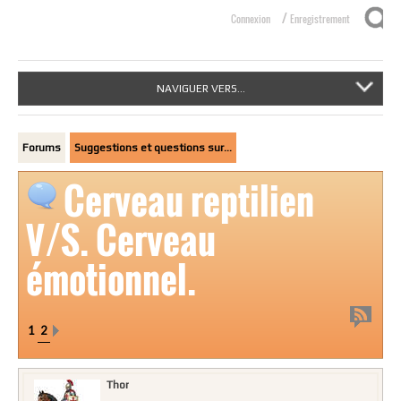
/
Connexion
Enregistrement
NAVIGUER VERS...
Forums
Suggestions et questions sur…
Cerveau reptilien
V/S. Cerveau
émotionnel.
1
2
Thor