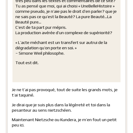
très peu dans les textes et commentaires de ce site?
Tu as pensé que moi, qui ai choisi « UneBelleHistoire »
comme pseudo, je n’aie pas le droit d’en parler? que je
ne sais pas ce qu’est la Beauté? La pure Beauté…La
Beauté pure…
C’est de ta part pur mépris.
La production avérée d’un complexe de supériorité?
« L’acte méchant est un transfert sur autrui de la
dégradation qu’on porte en soi. »
– Simone Weil philosophe.
Tout est dit.
Je ne t’ai pas provoqué, tout de suite les grands mots, je
t’ai taquiné.
Je dirai que je suis plus dans la légèreté et toi dans la
pesanteur au sens nietzschéen.
Maintenant Nietzsche ou Kundera, je m’en fout un petit
peu ici.