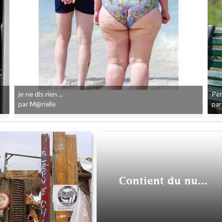
je ne dis rien ...
Pen
par M@rielle
par