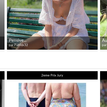
Pensive...
Au
par Patrick32
pa
2eme Prix Jury