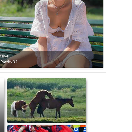
sive...
 Patrick32