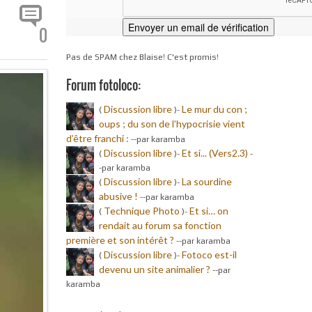
0
Pas de SPAM chez Blaise! C'est promis!
Forum fotoloco:
Discussion libre
Le mur du con ;
(
)-
oups ; du son de l’hypocrisie vient
d’être franchi :
-
-par karamba
Discussion libre
Et si... (Vers2.3)
(
)-
-
-par karamba
Discussion libre
La sourdine
(
)-
abusive !
-
-par karamba
Technique Photo
Et si… on
(
)-
rendait au forum sa fonction
première et son intérêt ?
-
-par karamba
Discussion libre
Fotoco est-il
(
)-
devenu un site animalier ?
-
-par
karamba