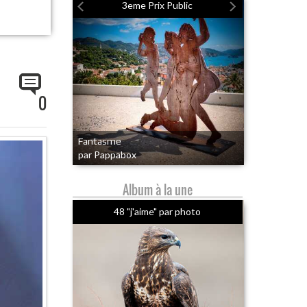
3eme Prix Public
0
Fantasme
par Pappabox
Album à la une
48 "j'aime" par photo