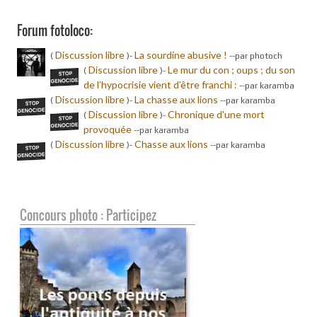
Forum fotoloco:
Discussion libre
La sourdine abusive !
(
)-
-
-par photoch
Discussion libre
Le mur du con ; oups ; du son
(
)-
de l’hypocrisie vient d’être franchi :
-
-par karamba
Discussion libre
La chasse aux lions
(
)-
-
-par karamba
Discussion libre
Chronique d'une mort
(
)-
provoquée
-
-par karamba
Discussion libre
Chasse aux lions
(
)-
-
-par karamba
Concours photo : Participez