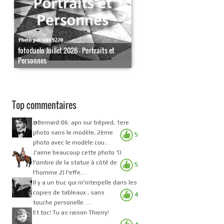
fotoduelo Juillet 2026 - Portraits et
Personnes
Top commentaires
@Bernard-06: apn sur trépied, 1ere
photo sans le modèle, 2ème
5
photo avec le modèle cou...
J'aime beaucoup cette photo 1)
l'ombre de la statue à côté de
5
l'homme 2) l'effe...
Il y a un truc qui m'interpelle dans les
copies de tableaux , sans
4
touche personelle. ...
Et toc! Tu as raison Thierry!