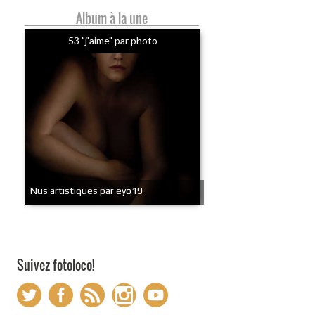
Album à la une
53 "j'aime" par photo
Nus artistiques par eyo19
Suivez fotoloco!