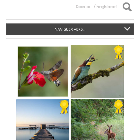
/
Connexion
Enregistrement
NAVIGUER VERS...