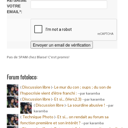
RE-SAISIE
VOTRE
EMAIL*:
Pas de SPAM chez Blaise! C'est promis!
Forum fotoloco:
Discussion libre
Le mur du con ; oups ; du son de
(
)-
l’hypocrisie vient d’être franchi :
-
-par karamba
Discussion libre
Et si... (Vers2.3)
(
)-
-
-par karamba
Discussion libre
La sourdine abusive !
(
)-
-
-par
karamba
Technique Photo
Et si… on rendait au forum sa
(
)-
fonction première et son intérêt ?
-
-par karamba