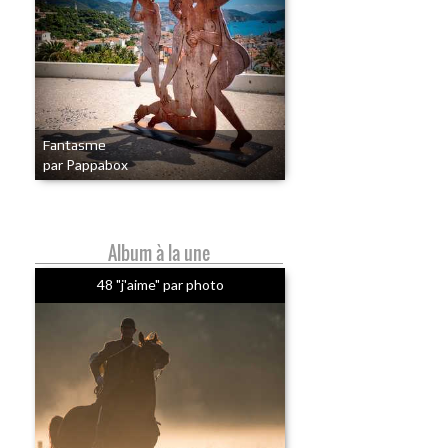
Fantasme
par Pappabox
Album à la une
48 "j'aime" par photo