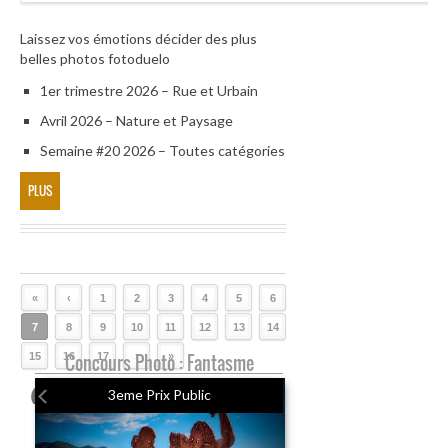
Laissez vos émotions décider des plus
belles photos fotoduelo
1er trimestre 2026 – Rue et Urbain
Avril 2026 – Nature et Paysage
Semaine #20 2026 – Toutes catégories
PLUS
«
‹
1
2
3
4
5
6
7
8
9
10
11
12
13
14
15
16
Concours Photo : Fantasme
17
›
»
3eme Prix Public