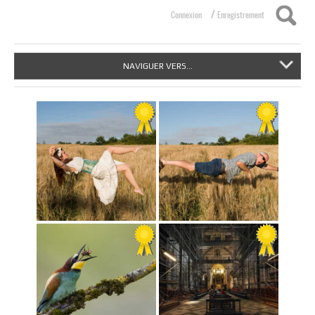
/
Connexion
Enregistrement
NAVIGUER VERS...