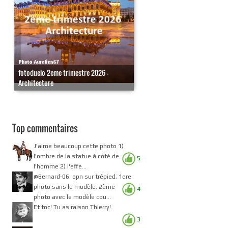
fotoduelo 2eme trimestre 2026 -
Architecture
Top commentaires
J'aime beaucoup cette photo 1)
l'ombre de la statue à côté de
5
l'homme 2) l'effe...
@Bernard-06: apn sur trépied, 1ere
photo sans le modèle, 2ème
4
photo avec le modèle cou...
Et toc! Tu as raison Thierry!
3