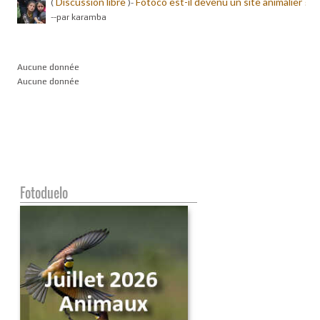
Discussion libre
Fotoco est-il devenu un site animalier ?
(
)-
-
-par karamba
Aucune donnée
Aucune donnée
Fotoduelo