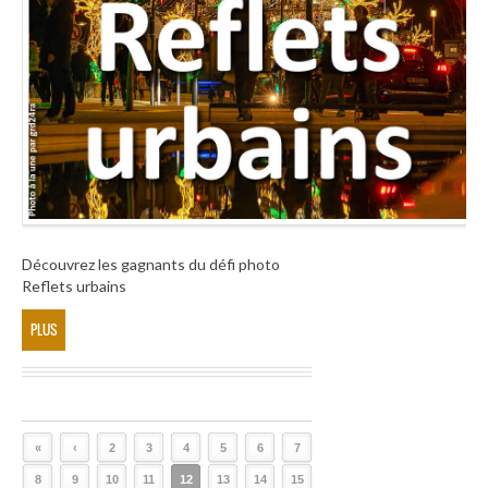
Découvrez les gagnants du défi photo
Reflets urbains
PLUS
«
‹
2
3
4
5
6
7
8
9
10
11
12
13
14
15