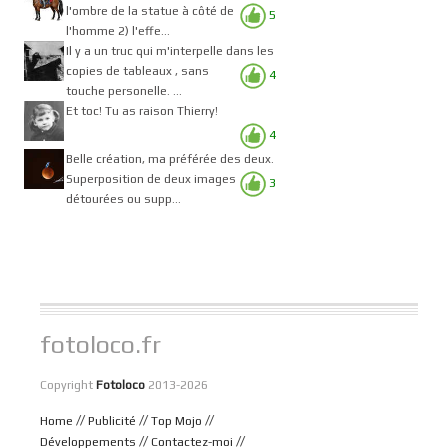
l'ombre de la statue à côté de
5
l'homme 2) l'effe...
Il y a un truc qui m'interpelle dans les
copies de tableaux , sans
4
touche personelle. ...
Et toc! Tu as raison Thierry!
4
Belle création, ma préférée des deux.
Superposition de deux images
3
détourées ou supp...
fotoloco.fr
Copyright
Fotoloco
2013-2026
//
//
//
Home
Publicité
Top Mojo
//
//
Développements
Contactez-moi