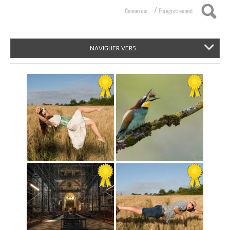
/
Connexion
Enregistrement
NAVIGUER VERS...