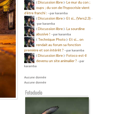
Discussion libre
Le mur du con ;
(
)-
oups ; du son de l’hypocrisie vient
d’être franchi :
-
-par karamba
Discussion libre
Et si... (Vers2.3)
(
)-
-
-par karamba
Discussion libre
La sourdine
(
)-
abusive !
-
-par karamba
Technique Photo
Et si… on
(
)-
rendait au forum sa fonction
première et son intérêt ?
-
-par karamba
Discussion libre
Fotoco est-il
(
)-
devenu un site animalier ?
-
-par
karamba
Aucune donnée
Aucune donnée
Fotoduelo