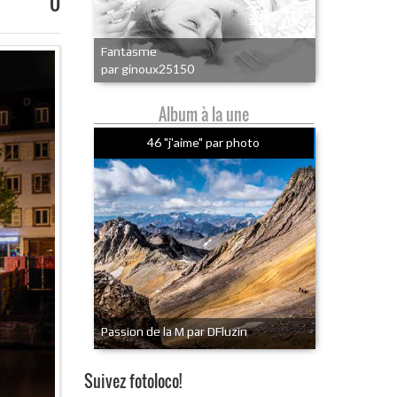
0
Fantasme
par ginoux25150
Album à la une
46 "j'aime" par photo
Passion de la M par DFluzin
Suivez fotoloco!