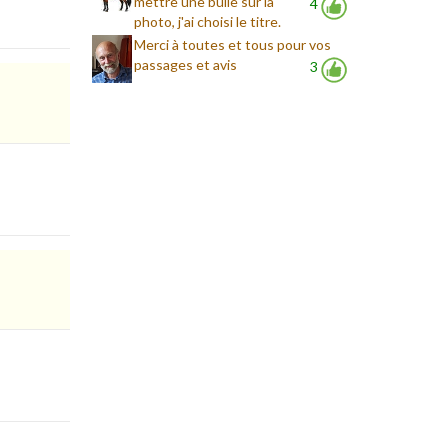
mettre une bulle sur la
4
photo, j'ai choisi le titre.
Merci à toutes et tous pour vos
passages et avis
3