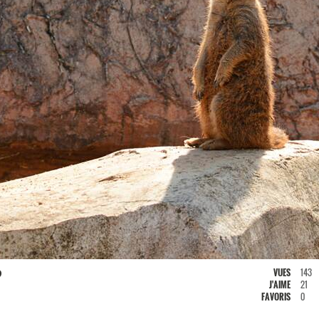
?
VUES
143
J'AIME
21
FAVORIS
0