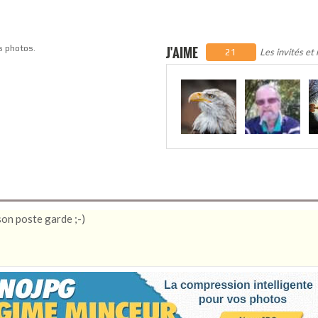
s photos.
J'AIME
Les invités et
21
 son poste garde ;-)