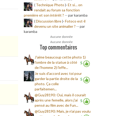
(
Technique Photo
)·
Et si… on
rendait au forum sa fonction
première et son intérêt ?
-
- par karamba
(
Discussion libre
)·
Fotoco est-il
devenu un site animalier ?
-
- par
karamba
Aucune donnée
Aucune donnée
Top commentaires
J'aime beaucoup cette photo 1)
l'ombre de la statue à côté
5
de l'homme 2) l'effe...
Je suis d'accord avec toi pour
garder la partie droite de la
5
photo. Ça colle
parfaitemen...
@Guy28190: Oui, mais il courait
après une femelle, alors j'ai
5
pensé au film avec de Fun...
@Guy28190: Mais, je n'ai pas voulu