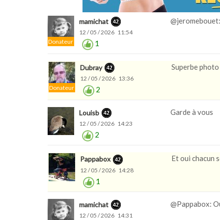
@jeromebouet:
mamichat
12 / 05 / 2026 11:54
Donateur
1
Superbe photo 
Dubray
12 / 05 / 2026 13:36
Donateur
2
Garde à vous
Louisb
12 / 05 / 2026 14:23
2
Et oui chacun so
Pappabox
12 / 05 / 2026 14:28
1
@Pappabox: Oui
mamichat
12 / 05 / 2026 14:31