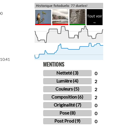
Historique fotoduelo: 77 duelos!
00
Tout voir
→
10:41
MENTIONS
Netteté (3)
0
Lumière (4)
2
Couleurs (5)
2
Composition (6)
2
Originalité (7)
0
Pose (8)
0
Post Prod (9)
0