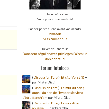
fotoloco coûte cher.
Vous pouvez me soutenir!
Passez par ces liens avant vos achats:
Amazon
Miss Numérique
Devenez Donateur:
Donateur régulier avec privilèges
Faites un
don ponctuel
Forum fotoloco!
(
Discussion libre
)·
Et si... (Vers2.3)
-
-
par MisterDiaph
(
Discussion libre
)·
Le mur du con ;
oups ; du son de l’hypocrisie vient
d’être franchi :
-
- par MisterDiaph
(
Discussion libre
)·
La sourdine
abusive !
-
- par karamba