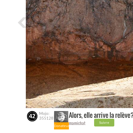
Alors, elle arrive la relève
Mojo:
355128
mamichat
Suivre
Donateur