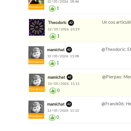
12 / 05 / 2026 18:46
Donateur
1
Un cou articulé
Theodoric
12 / 05 / 2026 23:29
1
@Theodoric: Et
mamichat
13 / 05 / 2026 11:08
Donateur
1
@Pierpao: Merc
mamichat
13 / 05 / 2026 11:11
Donateur
0
@Franck06: Heu
mamichat
13 / 05 / 2026 11:13
Donateur
0