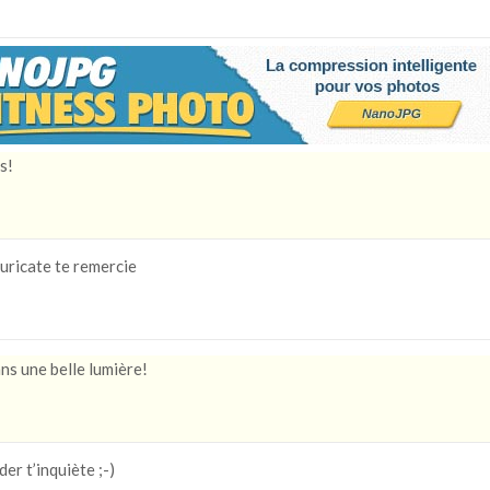
s!
ricate te remercie
ns une belle lumière!
der t’inquiète ;-)