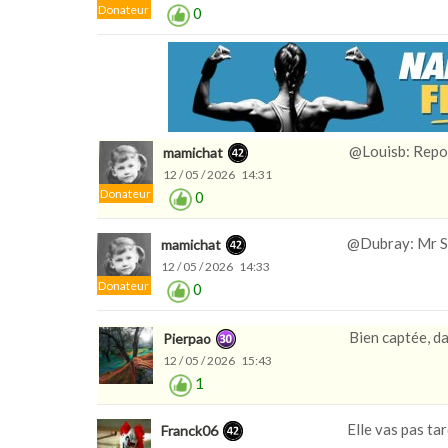
Donateur
0
@Louisb: Repo
mamichat
12 / 05 / 2026 14:31
Donateur
0
@Dubray: Mr Su
mamichat
12 / 05 / 2026 14:33
Donateur
0
Bien captée, da
Pierpao
12 / 05 / 2026 15:43
1
Elle vas pas tar
Franck06