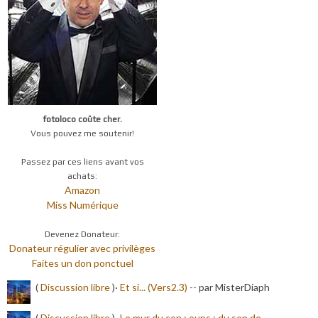
fotoloco coûte cher.
Vous pouvez me soutenir!
Passez par ces liens avant vos
achats:
Amazon
Miss Numérique
Devenez Donateur:
Donateur régulier avec privilèges
Faites un don ponctuel
(
Discussion libre
)·
Et si... (Vers2.3)
-
- par MisterDiaph
(
Discussion libre
)·
Le mur du con ; oups ; du son de