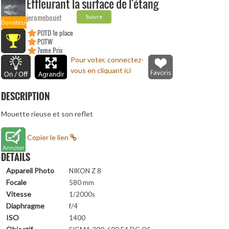
Effleurant la surface de l'étang
jeromebouet
Suivre
Donateur
POTD 1e place
POTW
7eme Prix
(Duelo)
Pour voter, connectez-
vous en cliquant ici
DESCRIPTION
Mouette rieuse et son reflet
Copier le lien
DETAILS
Appareil Photo
NIKON Z 8
Focale
580 mm
Vitesse
1/2000s
Diaphragme
f/4
ISO
1400