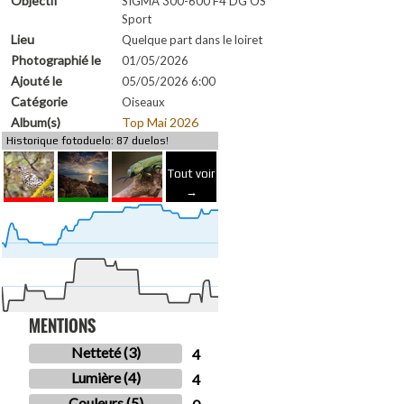
Objectif
SIGMA 300-600 F4 DG OS
Sport
Lieu
Quelque part dans le loiret
Photographié le
01/05/2026
Ajouté le
05/05/2026 6:00
Catégorie
Oiseaux
Album(s)
Top Mai 2026
Historique fotoduelo: 87 duelos!
Tout voir
→
MENTIONS
Netteté (3)
4
Lumière (4)
4
Couleurs (5)