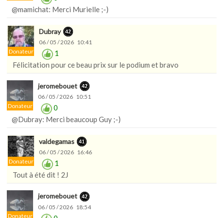
@mamichat: Merci Murielle ;-)
Dubray
06 / 05 / 2026 10:41
Donateur
1
Félicitation pour ce beau prix sur le podium et bravo
jeromebouet
06 / 05 / 2026 10:51
Donateur
0
@Dubray: Merci beaucoup Guy ;-)
valdegamas
06 / 05 / 2026 16:46
Donateur
1
Tout à été dit ! 2J
jeromebouet
06 / 05 / 2026 18:54
Donateur
0