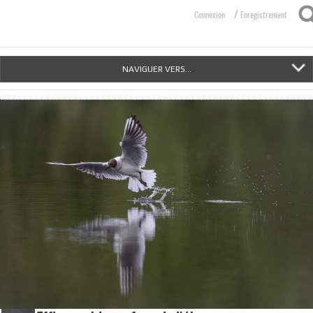
/
Connexion
Enregistrement
NAVIGUER VERS...