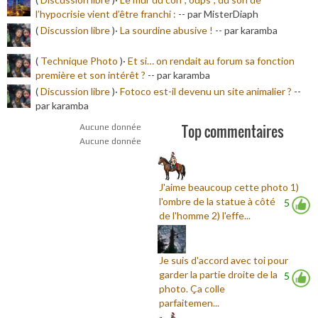
l’hypocrisie vient d’être franchi :
-
- par MisterDiaph
(
Discussion libre
)·
La sourdine abusive !
-
- par karamba
(
Technique Photo
)·
Et si… on rendait au forum sa fonction
première et son intérêt ?
-
- par karamba
(
Discussion libre
)·
Fotoco est-il devenu un site animalier ?
-
-
par karamba
Top commentaires
Aucune donnée
Aucune donnée
J'aime beaucoup cette photo 1)
l'ombre de la statue à côté
5
de l'homme 2) l'effe...
Je suis d'accord avec toi pour
garder la partie droite de la
5
photo. Ça colle
parfaitemen...