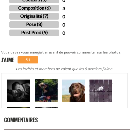
0
Composition (6)
3
Originalité (7)
0
Pose (8)
0
Post Prod (9)
0
Vous devez vous enregistrer avant de pouvoir commenter sur les photos.
J'AIME
51
Les invités et membres ne voient que les 6 derniers j'aime.
.
COMMENTAIRES