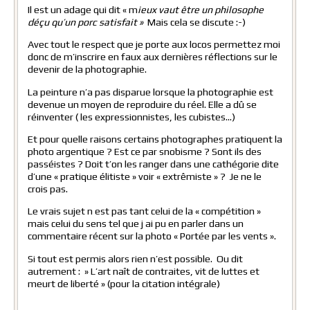
Il est un adage qui dit « m
ieux vaut être un philosophe
déçu qu’un porc satisfait »
Mais cela se discute :-)
Avec tout le respect que je porte aux locos permettez moi
donc de m’inscrire en faux aux dernières réflections sur le
devenir de la photographie.
La peinture n’a pas disparue lorsque la photographie est
devenue un moyen de reproduire du réel. Elle a dû se
réinventer ( les expressionnistes, les cubistes…)
Et pour quelle raisons certains photographes pratiquent la
photo argentique ? Est ce par snobisme ? Sont ils des
passéistes ? Doit t’on les ranger dans une cathégorie dite
d’une « pratique élitiste » voir « extrêmiste » ? Je ne le
crois pas.
Le vrais sujet n est pas tant celui de la « compétition »
mais celui du sens tel que j ai pu en parler dans un
commentaire récent sur la photo « Portée par les vents ».
Si tout est permis alors rien n’est possible. Ou dit
autrement : » L’art naît de contraites, vit de luttes et
meurt de liberté » (pour la citation intégrale)