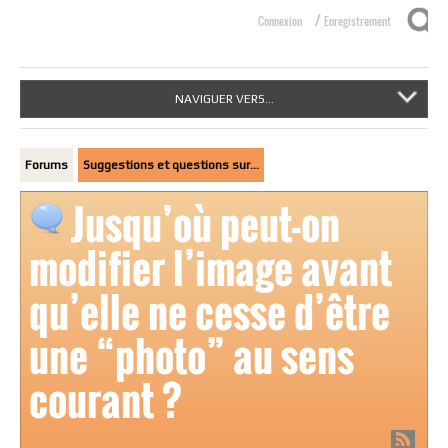
/
Connexion
Enregistrement
NAVIGUER VERS...
Forums
Suggestions et questions sur…
Jusqu’où peut-on
modifier l’image avant
qu’elle ne cesse d’être
une “photo” au sens
courant ?