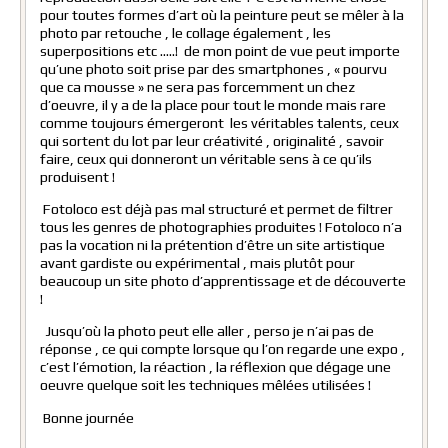
pour toutes formes d’art où la peinture peut se mêler à la
photo par retouche , le collage également , les
superpositions etc …..! de mon point de vue peut importe
qu’une photo soit prise par des smartphones , « pourvu
que ca mousse » ne sera pas forcemment un chez
d’oeuvre, il y a de la place pour tout le monde mais rare
comme toujours émergeront les véritables talents, ceux
qui sortent du lot par leur créativité , originalité , savoir
faire, ceux qui donneront un véritable sens à ce qu’ils
produisent !
Fotoloco est déjà pas mal structuré et permet de filtrer
tous les genres de photographies produites ! Fotoloco n’a
pas la vocation ni la prétention d’être un site artistique
avant gardiste ou expérimental , mais plutôt pour
beaucoup un site photo d’apprentissage et de découverte
!
Jusqu’où la photo peut elle aller , perso je n’ai pas de
réponse , ce qui compte lorsque qu l’on regarde une expo ,
c’est l’émotion, la réaction , la réflexion que dégage une
oeuvre quelque soit les techniques mêlées utilisées !
Bonne journée