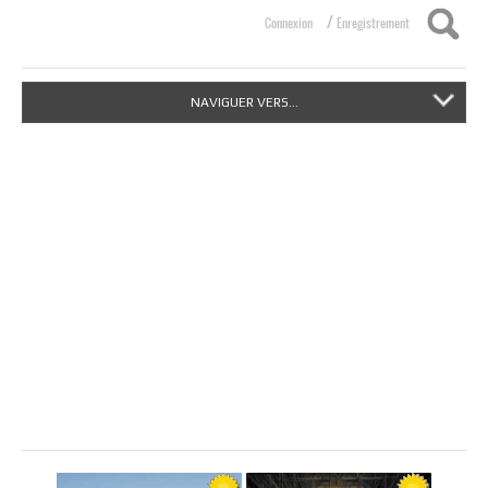
/
Connexion
Enregistrement
NAVIGUER VERS...