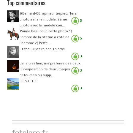
Top commentaires
@Bernard-06: apn sur trépied, 1ere
photo sans le modèle, 2ème
5
photo avec le modèle cou...
J'aime beaucoup cette photo 1)
l'ombre de la statue à côté de
5
l'homme 2) l'effe...
Et toc! Tu as raison Thierry!
3
Belle création, ma préférée des deux.
Superposition de deux images
3
détourées ou supp...
BIEN DIT !!
3
fotoloco.fr