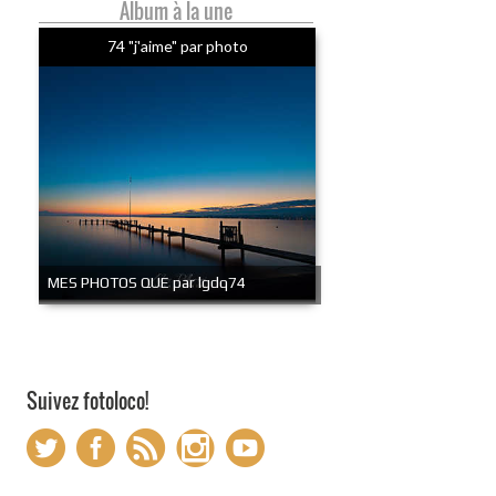
Album à la une
74 "j'aime" par photo
MES PHOTOS QUE par lgdq74
Suivez fotoloco!