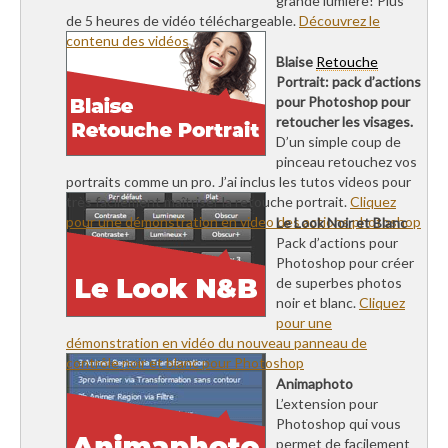
grande lumière! Plus
de 5 heures de vidéo téléchargeable.
Découvrez le
contenu des vidéos
Blaise
Retouche
Portrait: pack d’actions
pour Photoshop pour
retoucher les visages.
D’un simple coup de
pinceau retouchez vos
portraits comme un pro. J’ai inclus les tutos videos pour
très facilement maîtriser la retouche portrait.
Cliquez
pour une démonstration en video des actions photoshop
Le Look Noir et Blanc
Pack d’actions pour
Photoshop pour créer
de superbes photos
noir et blanc.
Cliquez
pour une
démonstration en vidéo du nouveau panneau de
contrôle noir et blanc pour Photoshop
Animaphoto
L’extension pour
Photoshop qui vous
permet de facilement