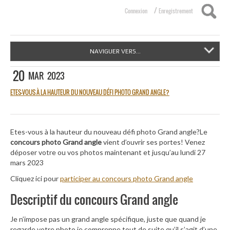
/
Connexion
Enregistrement
NAVIGUER VERS...
20
MAR
2023
ETES-VOUS À LA HAUTEUR DU NOUVEAU DÉFI PHOTO GRAND ANGLE?
Etes-vous à la hauteur du nouveau défi photo Grand angle?Le
concours photo Grand angle
vient d’ouvrir ses portes! Venez
déposer votre ou vos photos maintenant et jusqu’au lundi 27
mars 2023
Cliquez ici pour
participer au concours photo Grand angle
Descriptif du concours Grand angle
Je n’impose pas un grand angle spécifique, juste que quand je
regarde votre photo je comprenne tout de suite qu’il s’agit d’une