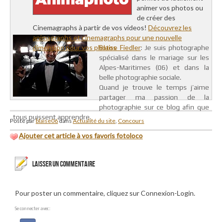
animer vos photos ou
de créer des
Cinemagraphs à partir de vos videos!
Découvrez les
animagraphs et cinemagraphs pour une nouvelle
dimension pour vos photos
Blaise Fiedler
: Je suis photographe
spécialisé dans le mariage sur les
Alpes-Maritimes (06) et dans la
belle photographie sociale.
Quand je trouve le temps j’aime
partager ma passion de la
photographie sur ce blog afin que
tous puissent apprendre.
Posté par
blaise06
dans
Actualité du site
,
Concours
Ajouter cet article à vos favoris fotoloco
LAISSER UN COMMENTAIRE
Pour poster un commentaire, cliquez sur Connexion-Login.
Se connecter avec: