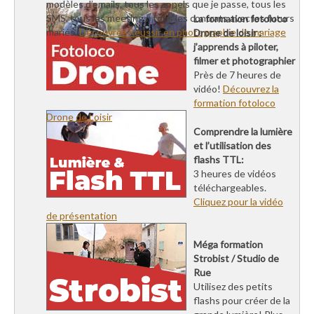
modèles d’emails, tous les appels que je passe, tous les
SMS, tous les meetings, tous les contrats avec les futurs
La formation fotoloco
mariés.
Découvrez Réussir en photographie de mariage
Drone de loisir :
j’apprends à piloter,
filmer et photographier
Près de 7 heures de
vidéo!
Découvrez la
formation fotoloco
Drone de Loisir
Comprendre la lumière
et l’utilisation des
flashs TTL:
3 heures de vidéos
téléchargeables.
Cliquez pour la vidéo
de présentation
Méga formation
Strobist / Studio de
Rue
Utilisez des petits
flashs pour créer de la