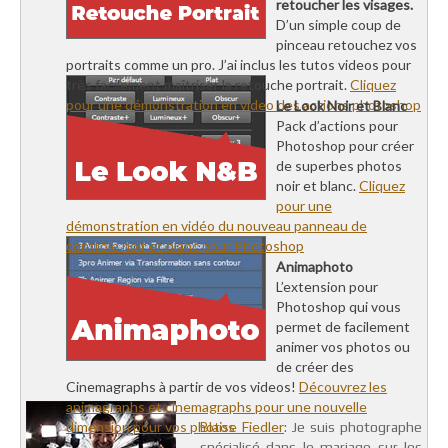
retoucher les visages.
D’un simple coup de
pinceau retouchez vos
portraits comme un pro. J’ai inclus les tutos videos pour
très facilement maîtriser la retouche portrait.
Cliquez
pour une démonstration en video des actions photoshop
Le Look Noir et Blanc
Pack d’actions pour
Photoshop pour créer
de superbes photos
noir et blanc.
Cliquez
pour une
démonstration en vidéo du nouveau panneau de
contrôle noir et blanc pour Photoshop
Animaphoto
L’extension pour
Photoshop qui vous
permet de facilement
animer vos photos ou
de créer des
Cinemagraphs à partir de vos videos!
Découvrez les
animagraphs et cinemagraphs pour une nouvelle
dimension pour vos photos
Blaise Fiedler
: Je suis photographe
spécialisé dans le mariage sur les