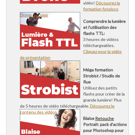
vidéo!
Découvrez la
formation fotoloco
Drone de Loisir
Comprendre la lumière
et l’utilisation des
flashs TTL:
3 heures de vidéos
téléchargeables.
Cliquez pour la vidéo
de présentation
Méga formation
Strobist / Studio de
Rue
Utilisez des petits
flashs pour créer de la
grande lumière! Plus
de 5 heures de vidéo téléchargeable.
Découvrez le
contenu des vidéos
Blaise
Retouche
Portrait: pack d’actions
pour Photoshop pour