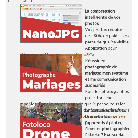
La compression
intelligente de vos
photos
Vos photos réduites
de +80% en poids sans
perte de qualité visible.
Application pour
Windows et Mac.
Découvrez NanoJPG
Réussir en
photographie de
mariage: mon système
et ma communication
aux mariés
Pour les photographes
pros: Tous mes
modèles d’emails, tous les appels que je passe, tous les
SMS, tous les meetings, tous les contrats avec les futurs
La formation fotoloco
mariés.
Découvrez Réussir en photographie de mariage
Drone de loisir :
j’apprends à piloter,
filmer et photographier
Près de 7 heures de