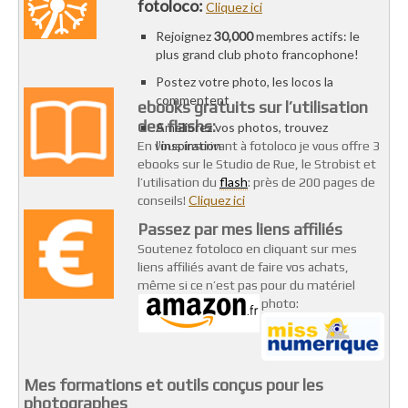
fotoloco:
Cliquez ici
Rejoignez
30,000
membres actifs: le
plus grand club photo francophone!
Postez votre photo, les locos la
commentent
ebooks gratuits sur l’utilisation
des flashs:
Améliorez vos photos, trouvez
l’inspiration
En vous inscrivant à fotoloco je vous offre 3
ebooks sur le Studio de Rue, le Strobist et
flash
l’utilisation du
: près de 200 pages de
Cliquez ici
conseils!
Passez par mes liens affiliés
Soutenez fotoloco en cliquant sur mes
liens affiliés avant de faire vos achats,
même si ce n’est pas pour du matériel
photo:
Mes formations et outils conçus pour les
photographes