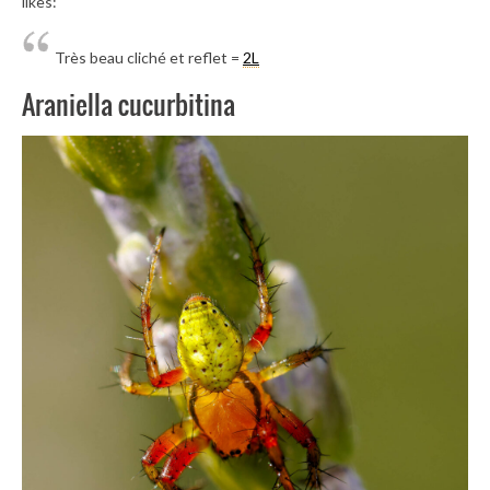
likes:
Très beau cliché et reflet =
2L
Araniella cucurbitina