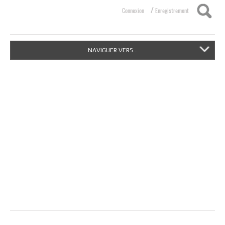
/
Connexion
Enregistrement
Nouvelle image à la une définie.
NAVIGUER VERS...