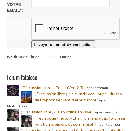
VOTRE
EMAIL*:
Pas de SPAM chez Blaise! C'est promis!
Forum fotoloco:
Discussion libre
Et si... (Vers2.3)
(
)-
-
-par Theodoric
Discussion libre
Le mur du con ; oups ; du son
(
)-
de l’hypocrisie vient d’être franchi :
-
-par
MisterDiaph
Discussion libre
La sourdine abusive !
(
)-
-
-par karamba
Technique Photo
Et si… on rendait au forum sa
(
)-
fonction première et son intérêt ?
-
-par karamba
Discussion libre
Fotoco est-il devenu un site animalier ?
(
)-