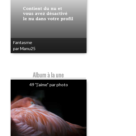
Fantasme
par Manu25
Album à la une
49 "j'aime" par photo