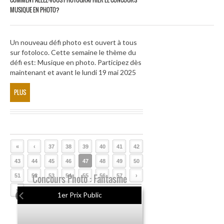
MUSIQUE EN PHOTO?
Un nouveau défi photo est ouvert à tous
sur fotoloco. Cette semaine le thème du
défi est: Musique en photo. Participez dès
maintenant et avant le lundi 19 mai 2025
PLUS
«
‹
37
38
39
40
41
42
43
44
45
46
47
48
49
50
51
52
Concours Photo : Fantasme
53
54
55
56
57
›
»
1er Prix Public