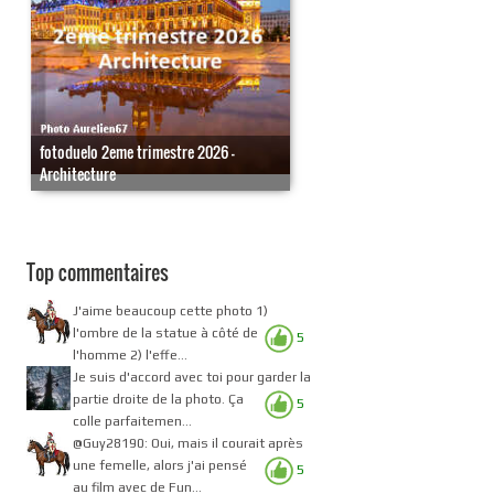
fotoduelo 2eme trimestre 2026 -
Architecture
Top commentaires
J'aime beaucoup cette photo 1)
l'ombre de la statue à côté de
5
l'homme 2) l'effe...
Je suis d'accord avec toi pour garder la
partie droite de la photo. Ça
5
colle parfaitemen...
@Guy28190: Oui, mais il courait après
une femelle, alors j'ai pensé
5
au film avec de Fun...