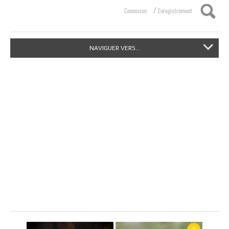
/
Connexion
Enregistrement
NAVIGUER VERS...