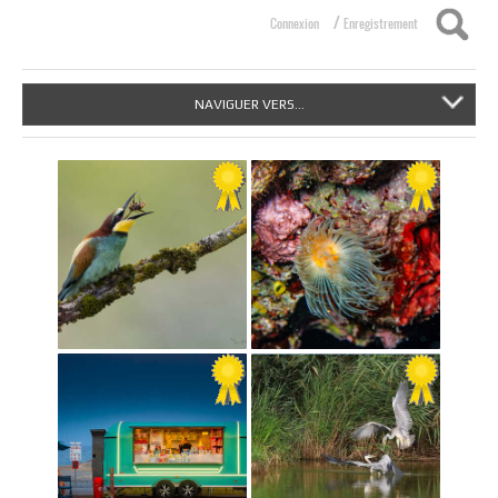
/
Connexion
Enregistrement
NAVIGUER VERS...