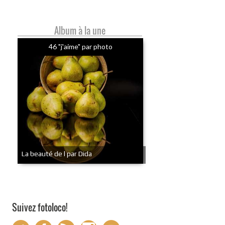
Album à la une
46 "j'aime" par photo
La beauté de l par Dida
Suivez fotoloco!