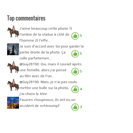
Top commentaires
J'aime beaucoup cette photo 1)
l'ombre de la statue à côté de
5
l'homme 2) l'effe...
Je suis d'accord avec toi pour garder la
partie droite de la photo. Ça
5
colle parfaitemen...
@Guy28190: Oui, mais il courait après
une femelle, alors j'ai pensé
5
au film avec de Fun...
@Guy28190: Mais, je n'ai pas voulu
mettre une bulle sur la photo,
4
j'ai choisi le titre.
Pauvres choupinous, ils ont eu un
accident de schtroumpf.
3