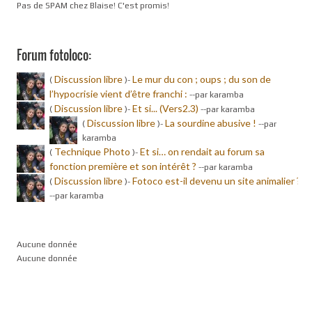
Pas de SPAM chez Blaise! C'est promis!
Forum fotoloco:
Discussion libre
Le mur du con ; oups ; du son de
(
)-
l’hypocrisie vient d’être franchi :
-
-par karamba
Discussion libre
Et si... (Vers2.3)
(
)-
-
-par karamba
Discussion libre
La sourdine abusive !
(
)-
-
-par
karamba
Technique Photo
Et si… on rendait au forum sa
(
)-
fonction première et son intérêt ?
-
-par karamba
Discussion libre
Fotoco est-il devenu un site animalier ?
(
)-
-
-par karamba
Aucune donnée
Aucune donnée