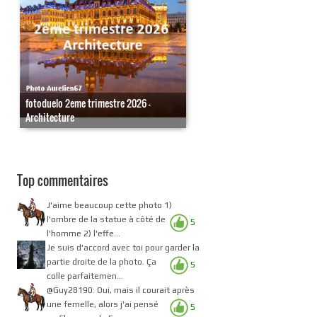
fotoduelo 2eme trimestre 2026 -
Architecture
Top commentaires
J'aime beaucoup cette photo 1)
l'ombre de la statue à côté de
5
l'homme 2) l'effe...
Je suis d'accord avec toi pour garder la
partie droite de la photo. Ça
5
colle parfaitemen...
@Guy28190: Oui, mais il courait après
une femelle, alors j'ai pensé
5