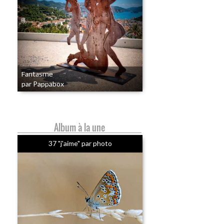
Fantasme
par Pappabox
Album à la une
37 "j'aime" par photo