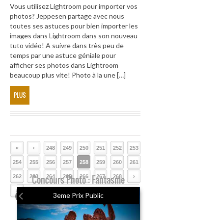
Vous utilisez Lightroom pour importer vos
photos? Jeppesen partage avec nous
toutes ses astuces pour bien importer les
images dans Lightroom dans son nouveau
tuto vidéo! A suivre dans très peu de
temps par une astuce géniale pour
afficher ses photos dans Lightroom
beaucoup plus vite! Photo à la une […]
PLUS
«
‹
248
249
250
251
252
253
254
255
256
257
258
259
260
261
262
263
Concours Photo : Fantasme
264
265
266
267
268
›
»
3eme Prix Public