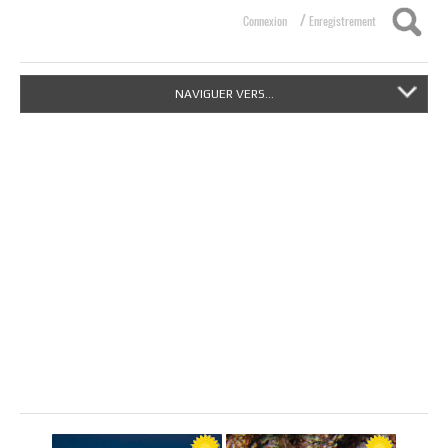
/
Connexion
Enregistrement
NAVIGUER VERS...