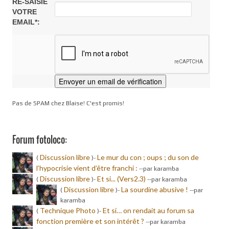
RE-SAISIE
VOTRE
EMAIL*:
Pas de SPAM chez Blaise! C'est promis!
Forum fotoloco:
Discussion libre
Le mur du con ; oups ; du son de
(
)-
l’hypocrisie vient d’être franchi :
-
-par karamba
Discussion libre
Et si... (Vers2.3)
(
)-
-
-par karamba
Discussion libre
La sourdine abusive !
(
)-
-
-par
karamba
Technique Photo
Et si… on rendait au forum sa
(
)-
fonction première et son intérêt ?
-
-par karamba