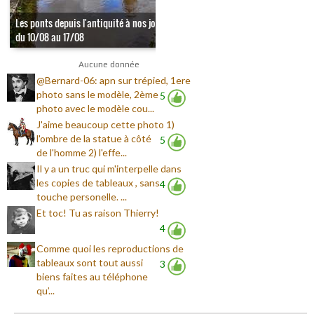
Les ponts depuis l'antiquité à nos jours -
du 10/08 au 17/08
Aucune donnée
@Bernard-06: apn sur trépied, 1ere
photo sans le modèle, 2ème
5
photo avec le modèle cou...
J'aime beaucoup cette photo 1)
l'ombre de la statue à côté
5
de l'homme 2) l'effe...
Il y a un truc qui m'interpelle dans
les copies de tableaux , sans
4
touche personelle. ...
Et toc! Tu as raison Thierry!
4
Comme quoi les reproductions de
tableaux sont tout aussi
3
biens faites au téléphone
qu’...