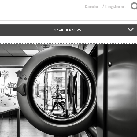
/
Connexion
Enregistrement
NAVIGUER VERS...