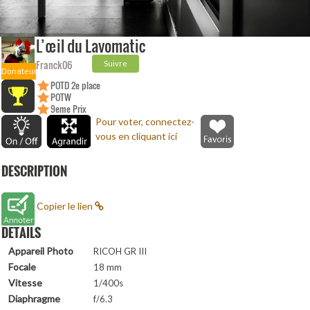
L’œil du Lavomatic
Franck06
Suivre
Donateur
POTD 2e place
POTW
9eme Prix
(Duelo)
Pour voter, connectez-
vous en cliquant ici
DESCRIPTION
Copier le lien
DETAILS
Appareil Photo
RICOH GR III
Focale
18 mm
Vitesse
1/400s
Diaphragme
f/6.3