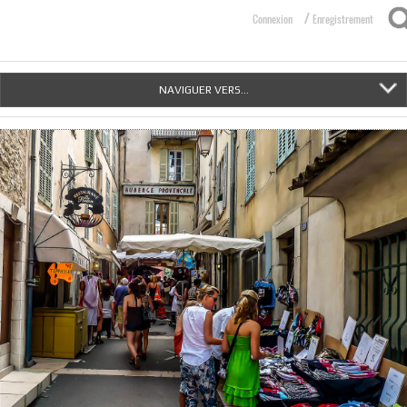
/
Connexion
Enregistrement
NAVIGUER VERS...