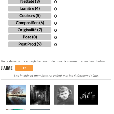
Netteté (3)
0
Lumière (4)
0
Couleurs (5)
0
Composition (6)
0
Originalité (7)
0
Pose (8)
0
Post Prod (9)
0
Vous devez vous enregistrer avant de pouvoir commenter sur les photos.
J'AIME
15
Les invités et membres ne voient que les 6 derniers j'aime.
.