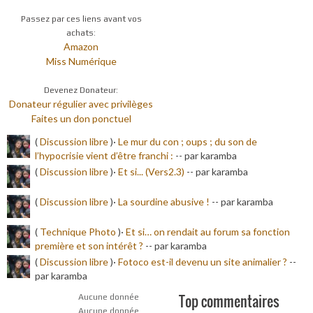
Passez par ces liens avant vos
achats:
Amazon
Miss Numérique
Devenez Donateur:
Donateur régulier avec privilèges
Faites un don ponctuel
(
Discussion libre
)·
Le mur du con ; oups ; du son de
l’hypocrisie vient d’être franchi :
-
- par karamba
(
Discussion libre
)·
Et si... (Vers2.3)
-
- par karamba
(
Discussion libre
)·
La sourdine abusive !
-
- par karamba
(
Technique Photo
)·
Et si… on rendait au forum sa fonction
première et son intérêt ?
-
- par karamba
(
Discussion libre
)·
Fotoco est-il devenu un site animalier ?
-
-
par karamba
Top commentaires
Aucune donnée
Aucune donnée