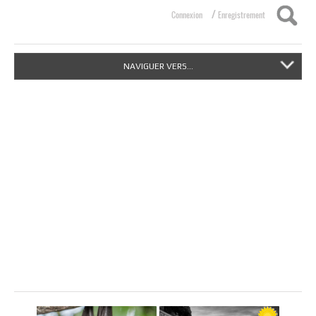
/
Connexion
Enregistrement
NAVIGUER VERS...