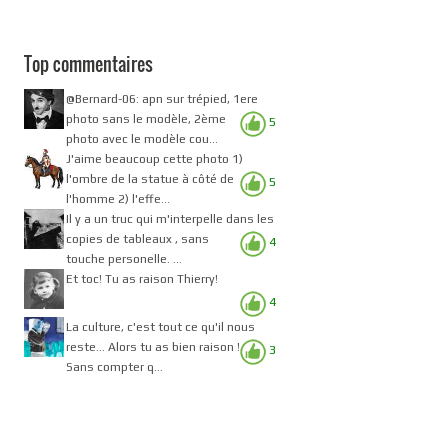
Top commentaires
@Bernard-06: apn sur trépied, 1ere
photo sans le modèle, 2ème
5
photo avec le modèle cou...
J'aime beaucoup cette photo 1)
l'ombre de la statue à côté de
5
l'homme 2) l'effe...
Il y a un truc qui m'interpelle dans les
copies de tableaux , sans
4
touche personelle. ...
Et toc! Tu as raison Thierry!
4
La culture, c'est tout ce qu'il nous
reste... Alors tu as bien raison !
3
Sans compter q...