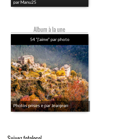
par Manu25
Album à la une
54 "j'aime" par photo
Photos prises e par Jeanjean
Suivez fotoloco!