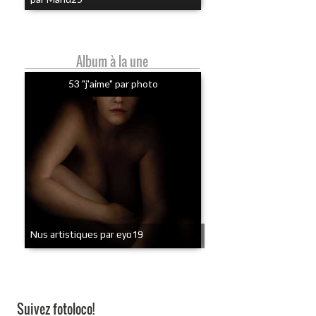
Album à la une
53 "j'aime" par photo
Nus artistiques par eyo19
Suivez fotoloco!