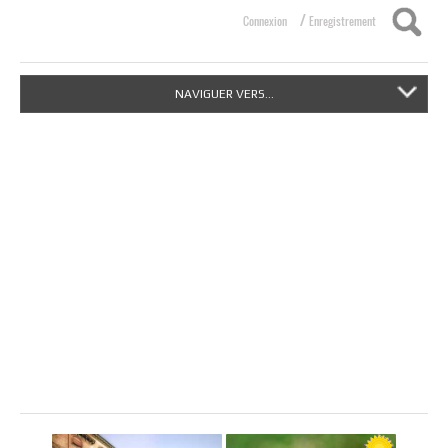
/
Connexion
Enregistrement
NAVIGUER VERS...