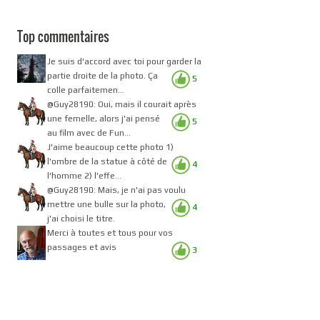
Top commentaires
Je suis d'accord avec toi pour garder la
partie droite de la photo. Ça
5
colle parfaitemen...
@Guy28190: Oui, mais il courait après
une femelle, alors j'ai pensé
5
au film avec de Fun...
J'aime beaucoup cette photo 1)
l'ombre de la statue à côté de
4
l'homme 2) l'effe...
@Guy28190: Mais, je n'ai pas voulu
mettre une bulle sur la photo,
4
j'ai choisi le titre.
Merci à toutes et tous pour vos
passages et avis
3