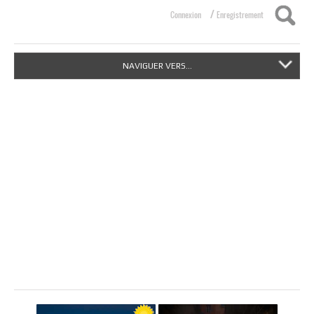
/
Connexion
Enregistrement
NAVIGUER VERS...