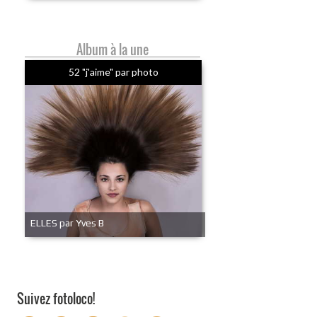
Album à la une
52 "j'aime" par photo
ELLES par Yves B
Suivez fotoloco!