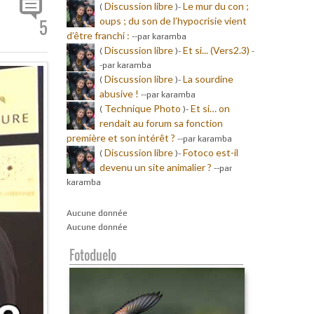
Discussion libre
Le mur du con ;
(
)-
oups ; du son de l’hypocrisie vient
5
d’être franchi :
-
-par karamba
Discussion libre
Et si... (Vers2.3)
(
)-
-
-par karamba
Discussion libre
La sourdine
(
)-
abusive !
-
-par karamba
Technique Photo
Et si… on
(
)-
rendait au forum sa fonction
première et son intérêt ?
-
-par karamba
Discussion libre
Fotoco est-il
(
)-
devenu un site animalier ?
-
-par
karamba
Aucune donnée
Aucune donnée
Fotoduelo