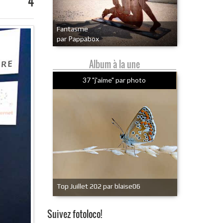
4
Fantasme
par Pappabox
Album à la une
37 "j'aime" par photo
Top Juillet 202 par blaise06
Suivez fotoloco!