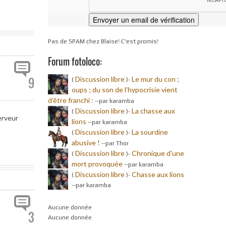
Pas de SPAM chez Blaise! C'est promis!
Forum fotoloco:
Discussion libre
Le mur du con ;
9
(
)-
oups ; du son de l’hypocrisie vient
d’être franchi :
-
-par karamba
Discussion libre
La chasse aux
(
)-
erveur
lions
-
-par karamba
Discussion libre
La sourdine
(
)-
abusive !
-
-par Thor
Discussion libre
Chronique d'une
(
)-
mort provoquée
-
-par karamba
Discussion libre
Chasse aux lions
(
)-
-
-par karamba
Aucune donnée
3
Aucune donnée