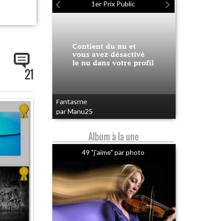
1er Prix Public
21
Fantasme
par Manu25
Album à la une
49 "j'aime" par photo