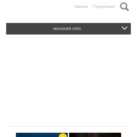
/
Connexion
Enregistrement
NAVIGUER VERS...