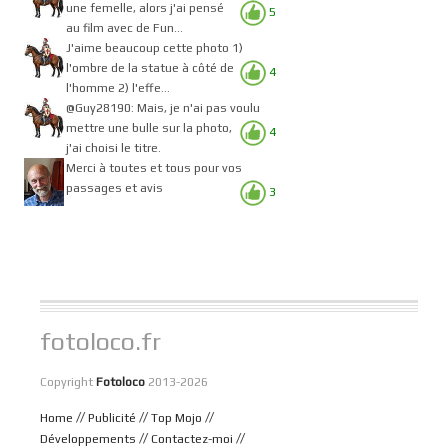
une femelle, alors j'ai pensé
5
au film avec de Fun...
J'aime beaucoup cette photo 1)
l'ombre de la statue à côté de
4
l'homme 2) l'effe...
@Guy28190: Mais, je n'ai pas voulu
mettre une bulle sur la photo,
4
j'ai choisi le titre.
Merci à toutes et tous pour vos
passages et avis
3
fotoloco.fr
Copyright
Fotoloco
2013-2026
//
//
//
Home
Publicité
Top Mojo
//
//
Développements
Contactez-moi