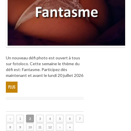
Un nouveau défi photo est ouvert à tous
sur fotoloco. Cette semaine le thème du
défi est: Fantasme. Participez dès
maintenant et avant le lundi 20 juillet 2026
PLUS
‹
1
2
3
4
5
6
7
8
9
10
11
12
›
»