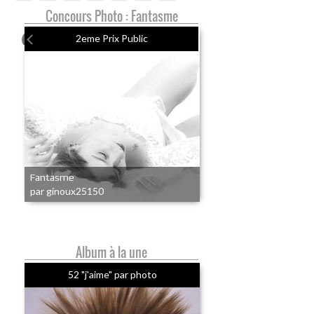
Concours Photo : Fantasme
2eme Prix Public
Fantasme
par ginoux25150
Album à la une
52 "j'aime" par photo