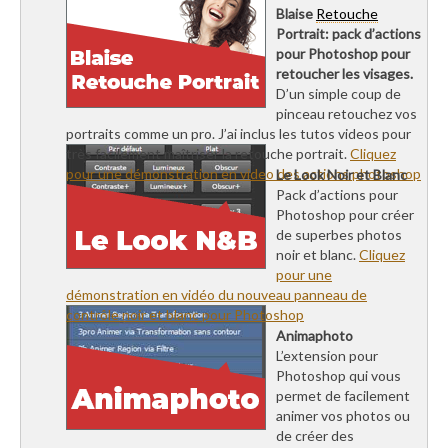
Blaise
Retouche
Portrait: pack d’actions
pour Photoshop pour
retoucher les visages.
D’un simple coup de
pinceau retouchez vos
portraits comme un pro. J’ai inclus les tutos videos pour
très facilement maîtriser la retouche portrait.
Cliquez
pour une démonstration en video des actions photoshop
Le Look Noir et Blanc
Pack d’actions pour
Photoshop pour créer
de superbes photos
noir et blanc.
Cliquez
pour une
démonstration en vidéo du nouveau panneau de
contrôle noir et blanc pour Photoshop
Animaphoto
L’extension pour
Photoshop qui vous
permet de facilement
animer vos photos ou
de créer des