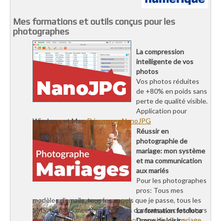
Mes formations et outils conçus pour les
photographes
La compression
intelligente de vos
photos
Vos photos réduites
de +80% en poids sans
perte de qualité visible.
Application pour
Windows et Mac.
Découvrez NanoJPG
Réussir en
photographie de
mariage: mon système
et ma communication
aux mariés
Pour les photographes
pros: Tous mes
modèles d’emails, tous les appels que je passe, tous les
SMS, tous les meetings, tous les contrats avec les futurs
La formation fotoloco
mariés.
Découvrez Réussir en photographie de mariage
Drone de loisir :