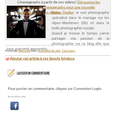
Cinemagraphs à partir de vos videos!
Découvrez les
animagraphs et cinemagraphs pour une nouvelle
dimension pour vos photos
Blaise Fiedler
: Je suis photographe
spécialisé dans le mariage sur les
Alpes-Maritimes (06) et dans la
belle photographie sociale.
Quand je trouve le temps j’aime
partager ma passion de la
photographie sur ce blog afin que
tous puissent apprendre.
Posté par
blaise06
dans
Actualité du site
,
Concours
Ajouter cet article à vos favoris fotoloco
LAISSER UN COMMENTAIRE
Pour poster un commentaire, cliquez sur Connexion-Login.
Se connecter avec: