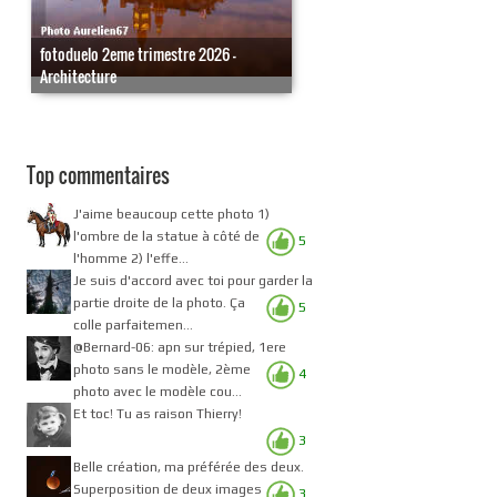
fotoduelo 2eme trimestre 2026 -
Architecture
Top commentaires
J'aime beaucoup cette photo 1)
l'ombre de la statue à côté de
5
l'homme 2) l'effe...
Je suis d'accord avec toi pour garder la
partie droite de la photo. Ça
5
colle parfaitemen...
@Bernard-06: apn sur trépied, 1ere
photo sans le modèle, 2ème
4
photo avec le modèle cou...
Et toc! Tu as raison Thierry!
3
Belle création, ma préférée des deux.
Superposition de deux images
3