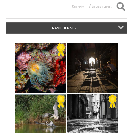
/
Connexion
Enregistrement
NAVIGUER VERS...