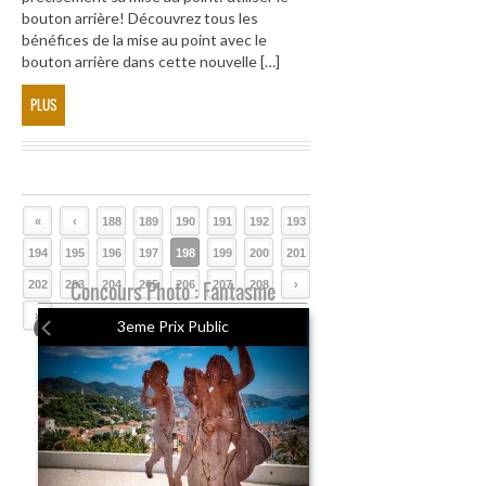
bouton arrière! Découvrez tous les
bénéfices de la mise au point avec le
bouton arrière dans cette nouvelle […]
PLUS
«
‹
188
189
190
191
192
193
194
195
196
197
198
199
200
201
202
203
Concours Photo : Fantasme
204
205
206
207
208
›
»
3eme Prix Public