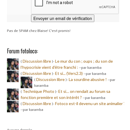
Pas de SPAM chez Blaise! C'est promis!
Forum fotoloco:
Discussion libre
Le mur du con ; oups ; du son de
(
)-
l’hypocrisie vient d’être franchi :
-
-par karamba
Discussion libre
Et si... (Vers2.3)
(
)-
-
-par karamba
Discussion libre
La sourdine abusive !
(
)-
-
-par
karamba
Technique Photo
Et si… on rendait au forum sa
(
)-
fonction première et son intérêt ?
-
-par karamba
Discussion libre
Fotoco est-il devenu un site animalier ?
(
)-
-
-par karamba
Aucune donnée