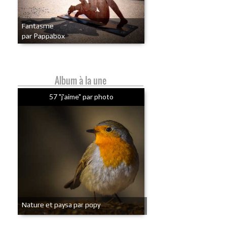
Fantasme
par Pappabox
Album à la une
57 "j'aime" par photo
Nature et paysa par popy