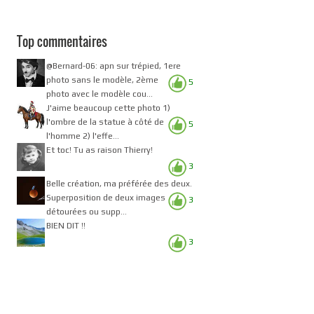
Top commentaires
@Bernard-06: apn sur trépied, 1ere
photo sans le modèle, 2ème
5
photo avec le modèle cou...
J'aime beaucoup cette photo 1)
l'ombre de la statue à côté de
5
l'homme 2) l'effe...
Et toc! Tu as raison Thierry!
3
Belle création, ma préférée des deux.
Superposition de deux images
3
détourées ou supp...
BIEN DIT !!
3