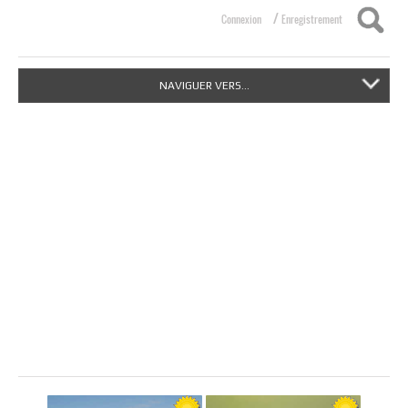
/
Connexion
Enregistrement
NAVIGUER VERS...