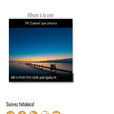
Album à la une
74 "j'aime" par photo
MES PHOTOS QUE par lgdq74
Suivez fotoloco!