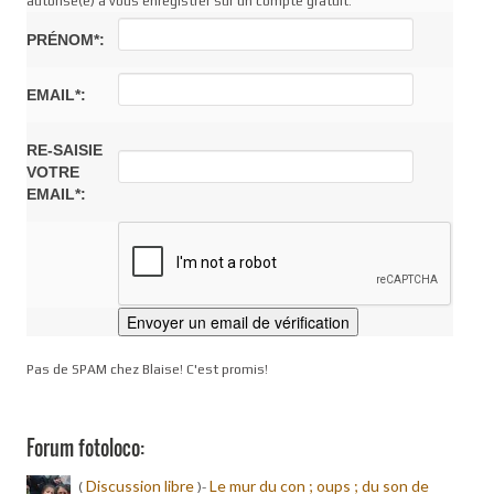
autorisé(e) à vous enregistrer sur un compte gratuit.
PRÉNOM*:
EMAIL*:
RE-SAISIE
VOTRE
EMAIL*:
Pas de SPAM chez Blaise! C'est promis!
Forum fotoloco:
Discussion libre
Le mur du con ; oups ; du son de
(
)-