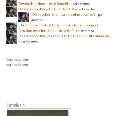
l’hypocrisie vient d’être franchi :
-
-par karamba
Discussion libre
Et si... (Vers2.3)
(
)-
-
-par karamba
Discussion libre
La sourdine abusive !
(
)-
-
-par
karamba
Technique Photo
Et si… on rendait au forum sa
(
)-
fonction première et son intérêt ?
-
-par karamba
Discussion libre
Fotoco est-il devenu un site animalier ?
(
)-
-
-par karamba
Aucune donnée
Aucune donnée
Fotoduelo