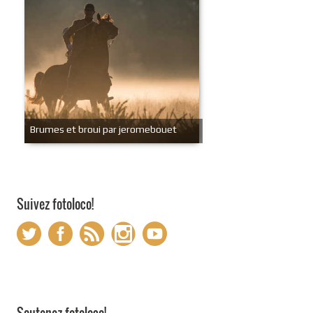
Brumes et broui par jeromebouet
Suivez fotoloco!
Soutenez fotoloco!