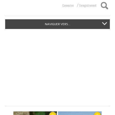
/
Connexion
Enregistrement
NAVIGUER VERS...