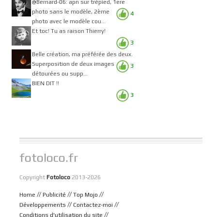
@Bernard-06: apn sur trépied, 1ere
photo sans le modèle, 2ème
4
photo avec le modèle cou...
Et toc! Tu as raison Thierry!
3
Belle création, ma préférée des deux.
Superposition de deux images
3
détourées ou supp...
BIEN DIT !!
3
fotoloco.fr
Copyright
Fotoloco
2013-2026
//
//
//
Home
Publicité
Top Mojo
//
//
Développements
Contactez-moi
//
Conditions d'utilisation du site