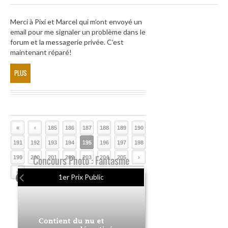
Merci à Pixi et Marcel qui m’ont envoyé un
email pour me signaler un problème dans le
forum et la messagerie privée. C’est
maintenant réparé!
PLUS
«
‹
185
186
187
188
189
190
191
192
193
194
195
196
197
198
199
200
Concours Photo : Fantasme
201
202
203
204
205
›
»
1er Prix Public