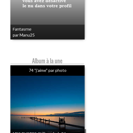
Fantasme
par Manu25
Album à la une
74 "j'aime" par photo