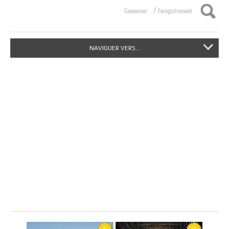
/
Connexion
Enregistrement
NAVIGUER VERS...