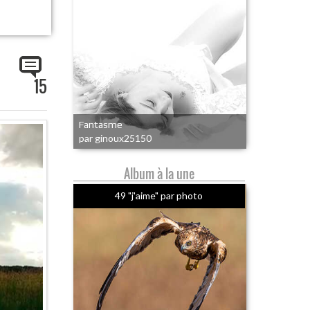
15
Fantasme
par ginoux25150
Album à la une
49 "j'aime" par photo