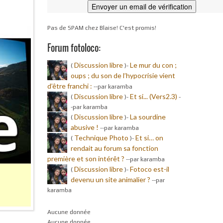
Pas de SPAM chez Blaise! C'est promis!
Forum fotoloco:
Discussion libre
Le mur du con ;
(
)-
oups ; du son de l’hypocrisie vient
d’être franchi :
-
-par karamba
Discussion libre
Et si... (Vers2.3)
(
)-
-
-par karamba
Discussion libre
La sourdine
(
)-
abusive !
-
-par karamba
Technique Photo
Et si… on
(
)-
rendait au forum sa fonction
première et son intérêt ?
-
-par karamba
Discussion libre
Fotoco est-il
(
)-
devenu un site animalier ?
-
-par
karamba
Aucune donnée
Aucune donnée