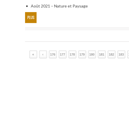
Août 2021 – Nature et Paysage
PLUS
«
‹
176
177
178
179
180
181
182
183