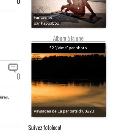
0
Fantasme
par Pappabox
Album à la une
52 "j'aime" par photo
0
ires.
Paysages de Ca par patrick69220
Suivez fotoloco!