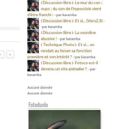
Discussion libre
Le mur du con ;
(
)-
oups ; du son de l’hypocrisie vient
d’être franchi :
-
-par karamba
Discussion libre
Et si... (Vers2.3)
(
)-
-
-par karamba
Discussion libre
La sourdine
(
)-
abusive !
-
-par karamba
Technique Photo
Et si… on
(
)-
rendait au forum sa fonction
›
»
première et son intérêt ?
-
-par karamba
Discussion libre
Fotoco est-il
(
)-
devenu un site animalier ?
-
-par
karamba
Aucune donnée
Aucune donnée
Fotoduelo