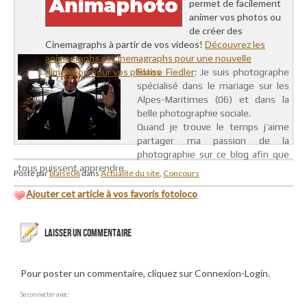
permet de facilement
animer vos photos ou
de créer des
Cinemagraphs à partir de vos videos!
Découvrez les
animagraphs et cinemagraphs pour une nouvelle
dimension pour vos photos
Blaise Fiedler
: Je suis photographe
spécialisé dans le mariage sur les
Alpes-Maritimes (06) et dans la
belle photographie sociale.
Quand je trouve le temps j’aime
partager ma passion de la
photographie sur ce blog afin que
tous puissent apprendre.
Posté par
blaise06
dans
Actualité du site
,
Concours
Ajouter cet article à vos favoris fotoloco
LAISSER UN COMMENTAIRE
Pour poster un commentaire, cliquez sur Connexion-Login.
Se connecter avec: