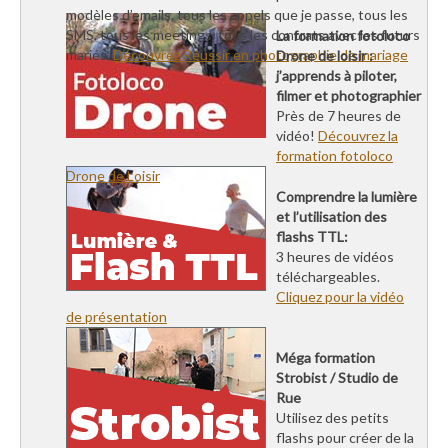
modèles d’emails, tous les appels que je passe, tous les
SMS, tous les meetings, tous les contrats avec les futurs
La formation fotoloco
mariés.
Découvrez Réussir en photographie de mariage
Drone de loisir :
j’apprends à piloter,
filmer et photographier
Près de 7 heures de
vidéo!
Découvrez la
formation fotoloco
Drone de Loisir
Comprendre la lumière
et l’utilisation des
flashs TTL:
3 heures de vidéos
téléchargeables.
Cliquez pour la vidéo
de présentation
Méga formation
Strobist / Studio de
Rue
Utilisez des petits
flashs pour créer de la