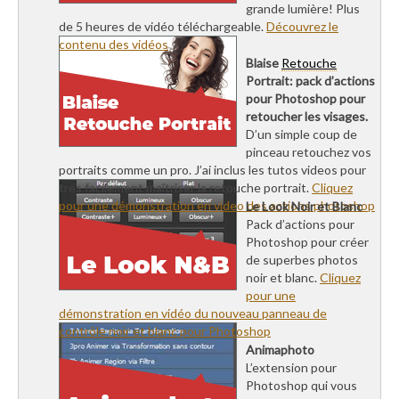
grande lumière! Plus
de 5 heures de vidéo téléchargeable.
Découvrez le
contenu des vidéos
Blaise
Retouche
Portrait: pack d’actions
pour Photoshop pour
retoucher les visages.
D’un simple coup de
pinceau retouchez vos
portraits comme un pro. J’ai inclus les tutos videos pour
très facilement maîtriser la retouche portrait.
Cliquez
pour une démonstration en video des actions photoshop
Le Look Noir et Blanc
Pack d’actions pour
Photoshop pour créer
de superbes photos
noir et blanc.
Cliquez
pour une
démonstration en vidéo du nouveau panneau de
contrôle noir et blanc pour Photoshop
Animaphoto
L’extension pour
Photoshop qui vous