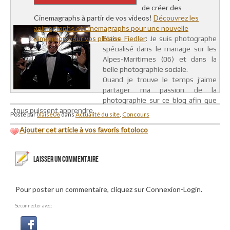
de créer des
Cinemagraphs à partir de vos videos!
Découvrez les
animagraphs et cinemagraphs pour une nouvelle
dimension pour vos photos
Blaise Fiedler
: Je suis photographe
spécialisé dans le mariage sur les
Alpes-Maritimes (06) et dans la
belle photographie sociale.
Quand je trouve le temps j’aime
partager ma passion de la
photographie sur ce blog afin que
tous puissent apprendre.
Posté par
blaise06
dans
Actualité du site
,
Concours
Ajouter cet article à vos favoris fotoloco
LAISSER UN COMMENTAIRE
Pour poster un commentaire, cliquez sur Connexion-Login.
Se connecter avec: