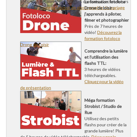
SMS, tous les meetings, tous les contrats avec les futurs
La formation fotoloco
mariés.
Découvrez Réussir en photographie de mariage
Drone de loisir :
j’apprends à piloter,
filmer et photographier
Près de 7 heures de
vidéo!
Découvrez la
formation fotoloco
Drone de Loisir
Comprendre la lumière
et l’utilisation des
flashs TTL:
3 heures de vidéos
téléchargeables.
Cliquez pour la vidéo
de présentation
Méga formation
Strobist / Studio de
Rue
Utilisez des petits
flashs pour créer de la
grande lumière! Plus
de 5 heures de vidéo téléchargeable.
Découvrez le