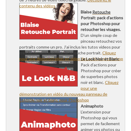
contenu des vidéos
Blaise
Retouche
Portrait: pack d’actions
pour Photoshop pour
retoucher les visages.
D’un simple coup de
pinceau retouchez vos
portraits comme un pro. J’ai inclus les tutos videos pour
très facilement maîtriser la retouche portrait.
Cliquez
pour une démonstration en video des actions photoshop
Le Look Noir et Blanc
Pack d’actions pour
Photoshop pour créer
de superbes photos
noir et blanc.
Cliquez
pour une
démonstration en vidéo du nouveau panneau de
contrôle noir et blanc pour Photoshop
Animaphoto
L’extension pour
Photoshop qui vous
permet de facilement
animer vos photos ou