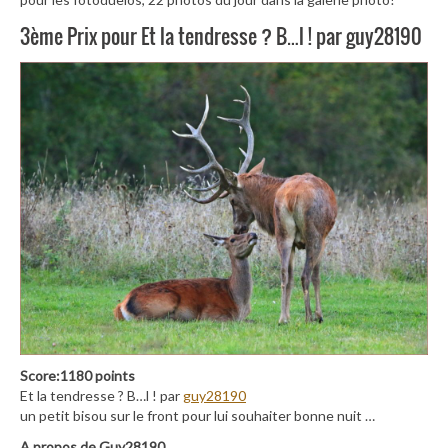
3ème Prix pour Et la tendresse ? B…l ! par guy28190
Score:1180 points
Et la tendresse ? B…l ! par
guy28190
un petit bisou sur le front pour lui souhaiter bonne nuit …
A propos de Guy28190