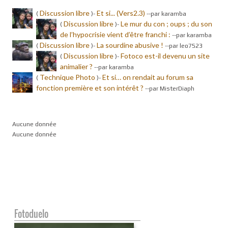
Discussion libre
Et si... (Vers2.3)
(
)-
-
-par karamba
Discussion libre
Le mur du con ; oups ; du son
(
)-
de l’hypocrisie vient d’être franchi :
-
-par karamba
Discussion libre
La sourdine abusive !
(
)-
-
-par leo7523
Discussion libre
Fotoco est-il devenu un site
(
)-
animalier ?
-
-par karamba
Technique Photo
Et si… on rendait au forum sa
(
)-
fonction première et son intérêt ?
-
-par MisterDiaph
Aucune donnée
Aucune donnée
Fotoduelo