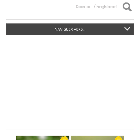
/
Connexion
Enregistrement
NAVIGUER VERS...