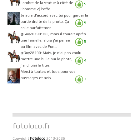
l'ombre de la statue à côté de
5
l'homme 2) l'effe...
Je suis d'accord avec toi pour garder la
partie droite de la photo. Ça
5
colle parfaitemen...
@Guy28190: Oui, mais il courait après
une femelle, alors j'ai pensé
5
au film avec de Fun...
@Guy28190: Mais, je n'ai pas voulu
mettre une bulle sur la photo,
4
j'ai choisi le titre.
Merci à toutes et tous pour vos
passages et avis
3
fotoloco.fr
Copyright
Fotoloco
2013-2026