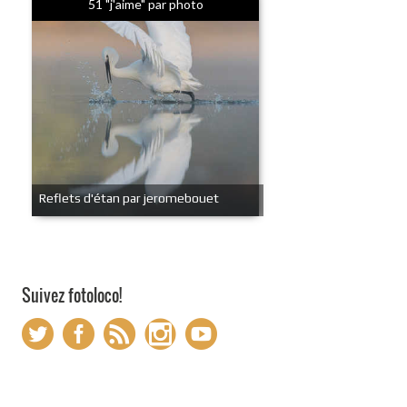
51 "j'aime" par photo
Reflets d'étan par jeromebouet
Suivez fotoloco!