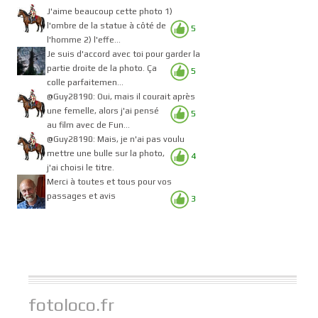
J'aime beaucoup cette photo 1)
l'ombre de la statue à côté de
5
l'homme 2) l'effe...
Je suis d'accord avec toi pour garder la
partie droite de la photo. Ça
5
colle parfaitemen...
@Guy28190: Oui, mais il courait après
une femelle, alors j'ai pensé
5
au film avec de Fun...
@Guy28190: Mais, je n'ai pas voulu
mettre une bulle sur la photo,
4
j'ai choisi le titre.
Merci à toutes et tous pour vos
passages et avis
3
fotoloco.fr