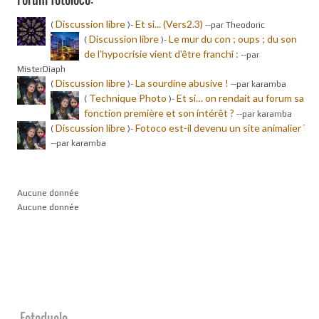
Discussion libre
Et si... (Vers2.3)
(
)-
-
-par Theodoric
Discussion libre
Le mur du con ; oups ; du son
(
)-
de l’hypocrisie vient d’être franchi :
-
-par
MisterDiaph
Discussion libre
La sourdine abusive !
(
)-
-
-par karamba
Technique Photo
Et si… on rendait au forum sa
(
)-
fonction première et son intérêt ?
-
-par karamba
Discussion libre
Fotoco est-il devenu un site animalier ?
(
)-
-
-par karamba
Aucune donnée
Aucune donnée
Fotoduelo