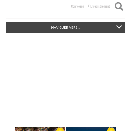
/
Connexion
Enregistrement
NAVIGUER VERS...