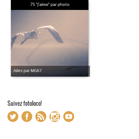
75 "j'aime" par photo
Ailes par MG67
Suivez fotoloco!