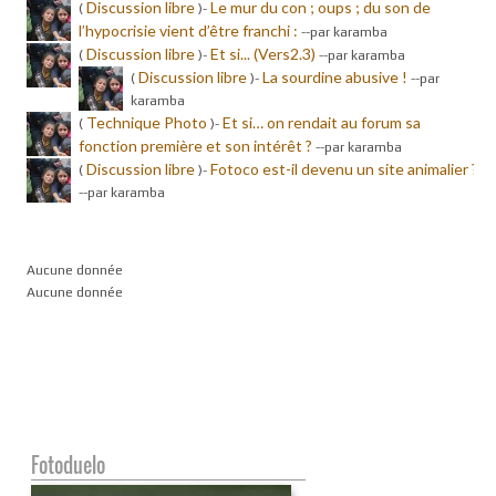
Discussion libre
Le mur du con ; oups ; du son de
(
)-
l’hypocrisie vient d’être franchi :
-
-par karamba
Discussion libre
Et si... (Vers2.3)
(
)-
-
-par karamba
Discussion libre
La sourdine abusive !
(
)-
-
-par
karamba
Technique Photo
Et si… on rendait au forum sa
(
)-
fonction première et son intérêt ?
-
-par karamba
Discussion libre
Fotoco est-il devenu un site animalier ?
(
)-
-
-par karamba
Aucune donnée
Aucune donnée
Fotoduelo