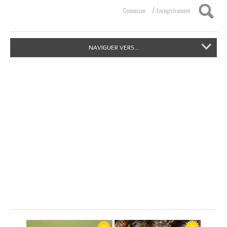
/
Connexion
Enregistrement
NAVIGUER VERS...