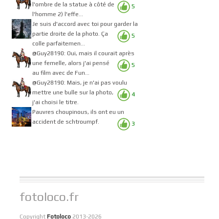
l'ombre de la statue à côté de
5
l'homme 2) l'effe...
Je suis d'accord avec toi pour garder la
partie droite de la photo. Ça
5
colle parfaitemen...
@Guy28190: Oui, mais il courait après
une femelle, alors j'ai pensé
5
au film avec de Fun...
@Guy28190: Mais, je n'ai pas voulu
mettre une bulle sur la photo,
4
j'ai choisi le titre.
Pauvres choupinous, ils ont eu un
accident de schtroumpf.
3
fotoloco.fr
Copyright
Fotoloco
2013-2026