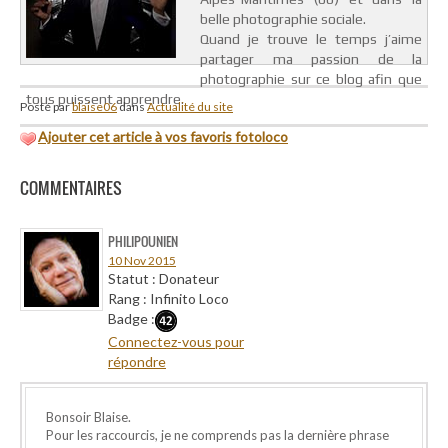
belle photographie sociale.
Quand je trouve le temps j’aime
partager ma passion de la
photographie sur ce blog afin que
tous puissent apprendre.
Posté par
blaise06
dans
Actualité du site
Ajouter cet article à vos favoris fotoloco
COMMENTAIRES
PHILIPOUNIEN
10 Nov 2015
Statut : Donateur
Rang : Infinito Loco
Badge :
Connectez-vous pour
répondre
Bonsoir Blaise.
Pour les raccourcis, je ne comprends pas la dernière phrase