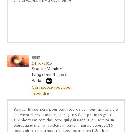
un vrai +…. Ha! il n’y a que moi? :-)
BRJ01
14 Nov 2015
Statut : Membre
Rang : Infinito Loco
Badge :
Connectez-vous pour
répondre
Bonjour Blaise merci pour ces racourcis qui nous facilité la vie
, et encore bravo pour le salon , je n y était pas mais grâce
aux photos et com des locos qui y étaient j ai pu le vivre un
peut quand même . J attend impatiemment le début 2016
pour voir ce que tu nous réserve. Encore merci .@ + bon