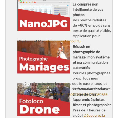
La compression
intelligente de vos
photos
Vos photos réduites
de +80% en poids sans
perte de qualité visible.
Application pour
Windows et Mac.
Découvrez NanoJPG
Réussir en
photographie de
mariage: mon système
et ma communication
aux mariés
Pour les photographes
pros: Tous mes
modèles d’emails, tous les appels que je passe, tous les
SMS, tous les meetings, tous les contrats avec les futurs
La formation fotoloco
mariés.
Découvrez Réussir en photographie de mariage
Drone de loisir :
j’apprends à piloter,
filmer et photographier
Près de 7 heures de
vidéo!
Découvrez la