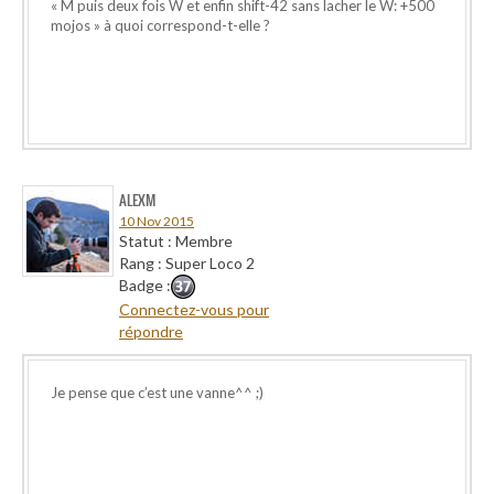
« M puis deux fois W et enfin shift-42 sans lacher le W: +500
mojos » à quoi correspond-t-elle ?
ALEXM
10 Nov 2015
Statut : Membre
Rang : Super Loco 2
Badge :
Connectez-vous pour
répondre
Je pense que c’est une vanne^^ ;)