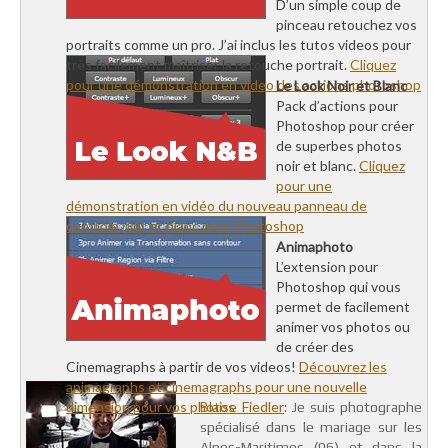
D’un simple coup de
pinceau retouchez vos
portraits comme un pro. J’ai inclus les tutos videos pour
très facilement maîtriser la retouche portrait.
Cliquez
pour une démonstration en video des actions photoshop
Le Look Noir et Blanc
Pack d’actions pour
Photoshop pour créer
de superbes photos
noir et blanc.
Cliquez
pour une
démonstration en vidéo du nouveau panneau de
contrôle noir et blanc pour Photoshop
Animaphoto
L’extension pour
Photoshop qui vous
permet de facilement
animer vos photos ou
de créer des
Cinemagraphs à partir de vos videos!
Découvrez les
animagraphs et cinemagraphs pour une nouvelle
dimension pour vos photos
Blaise Fiedler
: Je suis photographe
spécialisé dans le mariage sur les
Alpes-Maritimes (06) et dans la