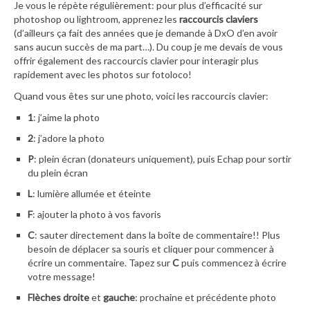
Je vous le répète régulièrement: pour plus d’efficacité sur
photoshop ou lightroom, apprenez les
raccourcis claviers
(d’ailleurs ça fait des années que je demande à DxO d’en avoir
sans aucun succès de ma part…). Du coup je me devais de vous
offrir également des raccourcis clavier pour interagir plus
rapidement avec les photos sur fotoloco!
Quand vous êtes sur une photo, voici les raccourcis clavier:
1
: j’aime la photo
2
: j’adore la photo
P
: plein écran (donateurs uniquement), puis Echap pour sortir
du plein écran
L
: lumière allumée et éteinte
F
: ajouter la photo à vos favoris
C
: sauter directement dans la boîte de commentaire!! Plus
besoin de déplacer sa souris et cliquer pour commencer à
écrire un commentaire. Tapez sur
C
puis commencez à écrire
votre message!
Flèches droite
et
gauche
: prochaine et précédente photo