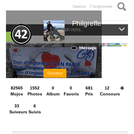
/
Connexion
Enregistrement
Philgreffe
NAVIGUER VERS...
Suivre
Message
Donateur
+
82565
1552
0
0
681
12
Mojos
Photos
Album
Favoris
Prix
Concours
33
6
Suiveurs
Suivis