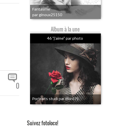
Fantasme
par ginoux25150
Album à la une
46 "j'aime" par photo
0
Portraits studi par ilford75
Suivez fotoloco!