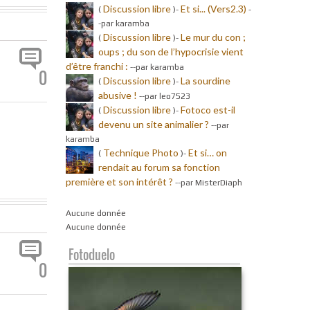
Discussion libre
Et si... (Vers2.3)
(
)-
-
-par karamba
Discussion libre
Le mur du con ;
(
)-
oups ; du son de l’hypocrisie vient
d’être franchi :
-
-par karamba
0
Discussion libre
La sourdine
(
)-
abusive !
-
-par leo7523
Discussion libre
Fotoco est-il
(
)-
devenu un site animalier ?
-
-par
karamba
Technique Photo
Et si… on
(
)-
rendait au forum sa fonction
première et son intérêt ?
-
-par MisterDiaph
Aucune donnée
Aucune donnée
Fotoduelo
0