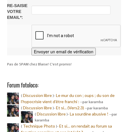
RE-SAISIE
VOTRE
EMAIL*:
Pas de SPAM chez Blaise! C'est promis!
Forum fotoloco:
Discussion libre
Le mur du con ; oups ; du son de
(
)-
l’hypocrisie vient d’être franchi :
-
-par karamba
Discussion libre
Et si... (Vers2.3)
(
)-
-
-par karamba
Discussion libre
La sourdine abusive !
(
)-
-
-par
karamba
Technique Photo
Et si… on rendait au forum sa
(
)-