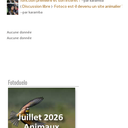
fonction première et son intérêt ?
-
-par karamba
Discussion libre
Fotoco est-il devenu un site animalier ?
(
)-
-
-par karamba
Aucune donnée
Aucune donnée
Fotoduelo