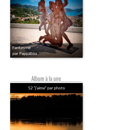
Fantasme
par Pappabox
Album à la une
52 "j'aime" par photo