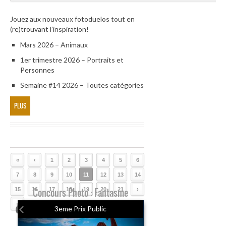
Jouez aux nouveaux fotoduelos tout en
(re)trouvant l’inspiration!
Mars 2026 – Animaux
1er trimestre 2026 – Portraits et
Personnes
Semaine #14 2026 – Toutes catégories
PLUS
«
‹
1
2
3
4
5
6
7
8
9
10
11
12
13
14
15
16
Concours Photo : Fantasme
17
18
19
20
21
›
»
3eme Prix Public