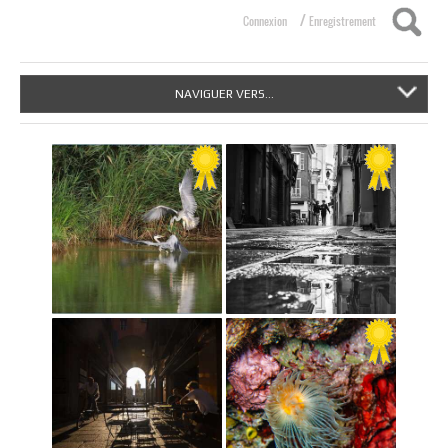
/
Connexion
Enregistrement
NAVIGUER VERS...