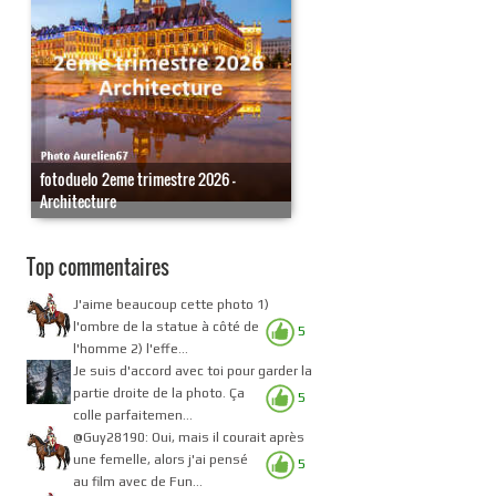
fotoduelo 2eme trimestre 2026 -
Architecture
Top commentaires
J'aime beaucoup cette photo 1)
l'ombre de la statue à côté de
5
l'homme 2) l'effe...
Je suis d'accord avec toi pour garder la
partie droite de la photo. Ça
5
colle parfaitemen...
@Guy28190: Oui, mais il courait après
une femelle, alors j'ai pensé
5
au film avec de Fun...