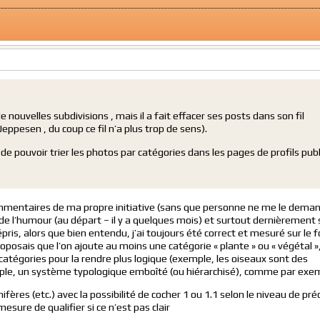
 nouvelles subdivisions , mais il a fait effacer ses posts dans son fil
pesen , du coup ce fil n’a plus trop de sens).
e pouvoir trier les photos par catégories dans les pages de profils publ
mmentaires de ma propre initiative (sans que personne ne me le dema
 de l’humour (au départ – il y a quelques mois) et surtout dernièrement 
épris, alors que bien entendu, j’ai toujours été correct et mesuré sur le 
roposais que l’on ajoute au moins une catégorie « plante » ou « végétal »,
catégories pour la rendre plus logique (exemple, les oiseaux sont des
le, un système typologique emboîté (ou hiérarchisé), comme par exem
res (etc.) avec la possibilité de cocher 1 ou 1.1 selon le niveau de préc
mesure de qualifier si ce n’est pas clair