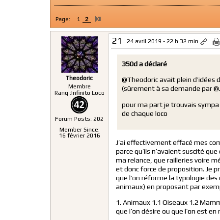
Page:
1
2
21
24 avril 2019 - 22 h 32 min
350d a déclaré
Theodoric
@Theodoric avait plein d’idées de
Membre
(sûrement à sa demande par @Jep
Rang :
Infinito Loco
pour ma part je trouvais sympa d
de chaque loco
Forum Posts: 202
Member Since:
16 février 2016
J’ai effectivement effacé mes co
parce qu’ils n’avaient suscité que
ma relance, que railleries voire m
et donc force de proposition. Je p
que l’on réforme la typologie des 
animaux) en proposant par exemp
1. Animaux 1.1 Oiseaux 1.2 Mammifè
que l’on désire ou que l’on est en 