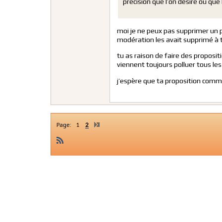
précision que l’on désire ou que 
moi je ne peux pas supprimer un po
modération les avait supprimé à
tu as raison de faire des proposit
viennent toujours polluer tous le
j’espère que ta proposition comme
Page:
1
2