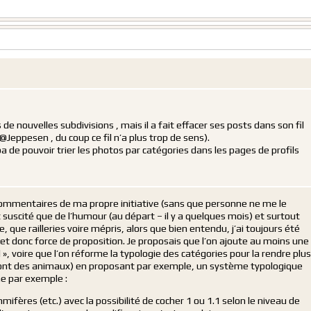
de nouvelles subdivisions , mais il a fait effacer ses posts dans son fil
eppesen , du coup ce fil n’a plus trop de sens).
 de pouvoir trier les photos par catégories dans les pages de profils
commentaires de ma propre initiative (sans que personne ne me le
suscité que de l’humour (au départ – il y a quelques mois) et surtout
 que railleries voire mépris, alors que bien entendu, j’ai toujours été
et donc force de proposition. Je proposais que l’on ajoute au moins une
 », voire que l’on réforme la typologie des catégories pour la rendre plus
sont des animaux) en proposant par exemple, un système typologique
e par exemple :
fères (etc.) avec la possibilité de cocher 1 ou 1.1 selon le niveau de