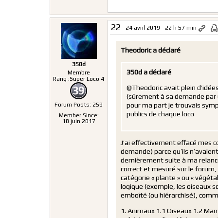
22
24 avril 2019 - 22 h 57 min
Theodoric a déclaré
350d
350d a déclaré
Membre
Rang :
Super Loco 4
@Theodoric avait plein d’idées 
(sûrement à sa demande par @J
pour ma part je trouvais sympa
Forum Posts: 259
publics de chaque loco
Member Since:
18 juin 2017
J’ai effectivement effacé mes 
demande) parce qu’ils n’avaient 
dernièrement suite à ma relance,
correct et mesuré sur le forum, 
catégorie « plante » ou « végétal
logique (exemple, les oiseaux 
emboîté (ou hiérarchisé), comm
1. Animaux 1.1 Oiseaux 1.2 Mammi