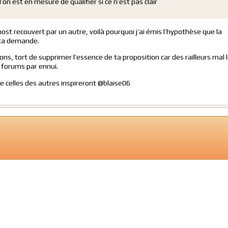
l’on est en mesure de qualifier si ce n’est pas clair
st recouvert par un autre, voilà pourquoi j’ai émis l’hypothèse que la
 ta demande.
ions, tort de supprimer l’essence de ta proposition car des railleurs mal 
s forums par ennui.
 celles des autres inspireront @blaise06