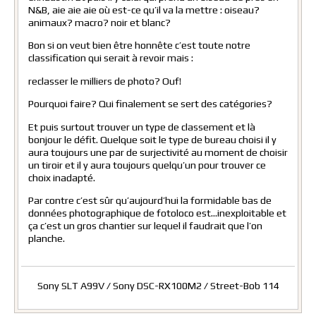
N&B, aie aie aie où est-ce qu’il va la mettre : oiseau?
animaux? macro? noir et blanc?
Bon si on veut bien être honnête c’est toute notre
classification qui serait à revoir mais :
reclasser le milliers de photo? Ouf!
Pourquoi faire? Qui finalement se sert des catégories?
Et puis surtout trouver un type de classement et là
bonjour le défit. Quelque soit le type de bureau choisi il y
aura toujours une par de surjectivité au moment de choisir
un tiroir et il y aura toujours quelqu’un pour trouver ce
choix inadapté.
Par contre c’est sûr qu’aujourd’hui la formidable bas de
données photographique de fotoloco est…inexploitable et
ça c’est un gros chantier sur lequel il faudrait que l’on
planche.
Sony SLT A99V / Sony DSC-RX100M2 / Street-Bob 114