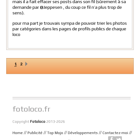
mais il a fait effacer ses posts dans son fil (sûrement à sa
demande par @Jeppesen , du coup ce fil n’a plus trop de
sens).
pour ma part je trouvais sympa de pouvoir trier les photos
par catégories dans les pages de profils publics de chaque
loco
1
2
fotoloco.fr
Copyright
Fotoloco
2013-2026
//
//
//
//
//
Home
Publicité
Top Mojo
Développements
Contactez-moi