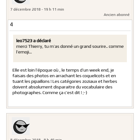
7 décembre 2018 - 19 h 11 min
Ancien abonné
4
leo7523 a déclaré
merci Thierry, tu m’as donné un grand sourire.. comme
l’emoji…
Elle est loin l’époque où , le temps d’un week end, je
faisais des photos en arrachant les coquelicots et en
tuant les pipaillons ! Les catégories zoziaux et herbes
doivent absolument disparaitre du vocabulaire des
photographes. Comme ça c’est dit ! ;-)
8 décembre 2018 - 8 h 49 min