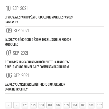
10
SEP
2021
SI VOUS AVEZ PARTICIPÉ À FOTODUELO NE MANQUEZ PAS CES
GAGNANTS!
09
SEP
2021
LAISSEZ VOS ÉMOTIONS DÉCIDER DES PLUS BELLES PHOTOS
FOTODUELO
07
SEP
2021
DÉCOUVREZ LES GAGNANTS DU DÉFI PHOTO LA TENDRESSE
DANS LE MONDE ANIMAL (+ LES COMMENTAIRES DU JURY!)
06
SEP
2021
SAUREZ-VOUS RELEVER LE DÉFI PHOTO SIGNALISATION
URBAINE INSOLITE.?
«
‹
178
179
180
181
182
183
184
185
186
187